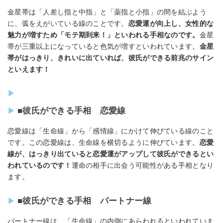
金星帯は「人差し指と中指」と「薬指と小指」の間を結ぶよう
に、弧をえがいている線のことです。
恋愛運が向上し、女性的な
魅力が増すため「モテ期到来！」といわれる手相なのです。
金星
帯が三重以上になっていると色気が増すといわれています。
金星
帯がはっきり、きれいに出ていれば、彼氏ができる前兆のサイン
といえます！
■彼氏ができる手相 恋愛線
恋愛線は「生命線」から「感情線」にかけて伸びている線のこと
です。この恋愛線は、生命線を横切るように伸びています。
恋愛
線が、はっきり出ていると恋愛運がアップして彼氏ができるとい
われているのです！
運命の相手に出会う可能性がある手相となり
ます。
■彼氏ができる手相 パートナー線
パートナー線は、「生命線」の内側にあらわれるといわれていま