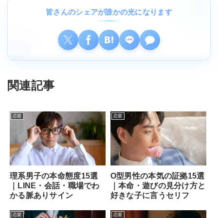
皆さんのシェアが誰かの光になります
関連記事
恋愛
恋愛
理系男子の本命態度15選
O型男性の本気の証拠15選
｜LINE・会話・職場でわ
｜本命・遊びの見分け方と
かる脈ありサイン
好きな子に言うセリフ
恋愛
恋愛