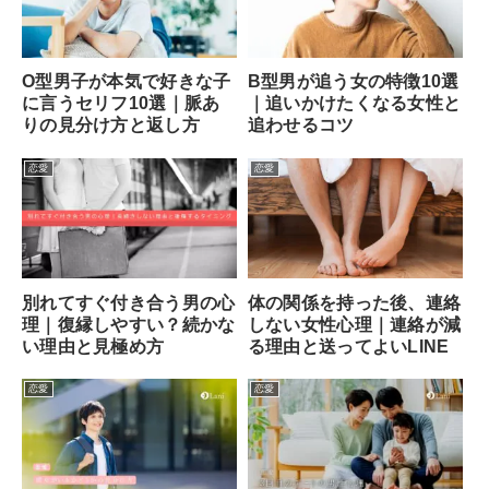
O型男子が本気で好きな子
B型男が追う女の特徴10選
に言うセリフ10選｜脈あ
｜追いかけたくなる女性と
りの見分け方と返し方
追わせるコツ
恋愛
恋愛
別れてすぐ付き合う男の心
体の関係を持った後、連絡
理｜復縁しやすい？続かな
しない女性心理｜連絡が減
い理由と見極め方
る理由と送ってよいLINE
恋愛
恋愛