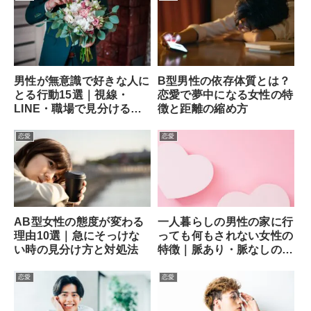
男性が無意識で好きな人に
B型男性の依存体質とは？
とる行動15選｜視線・
恋愛で夢中になる女性の特
LINE・職場で見分ける方
徴と距離の縮め方
法
恋愛
恋愛
AB型女性の態度が変わる
一人暮らしの男性の家に行
理由10選｜急にそっけな
っても何もされない女性の
い時の見分け方と対処法
特徴｜脈あり・脈なしの見
分け方と次の一手
恋愛
恋愛