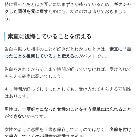
特に振ったあとはお互いに気まずさが残っているため、
ギクシャ
クした関係を元に戻す
ためにも、友達の力は借りておきましょ
う。
素直に後悔していることを伝える
告白を振った相手のことが好きだとわかったときは、
素直に
「
振
ったことを後悔している」と伝える
のがベストです。
告白をされてからそこまで時間が経っていなければ、受け入れて
もらえる確率は高いでしょう。
もし時間が経ってしまったとしても、受け入れてもらえる可能性
はあります。
男性は、
一度好きになった女性のことをそう簡単には忘れること
ができない
からです。
女性のように恋愛を上書き保存していくのではなく、
名前を付け
て保存していくのが男性の恋愛スタイル
。