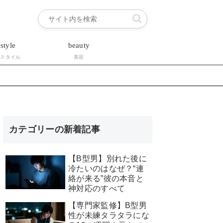
estyle
beauty
フスタイル
美容
カテゴリーの新着記事
【B型男】別れた後に
冷たいのはなぜ？“連
絡が来る”彼の本音と
神対応のすべて
【専門家監修】B型男
性が未練タラタラにな