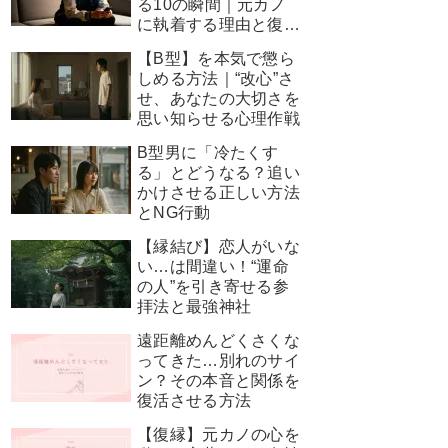
る10の瞬間｜元カノ
に執着する理由と復縁
を叶える神対応
【B型】を本気で懲ら
しめる方法｜“改心”さ
せ、あなたの大切さを
思い知らせる心理作戦
B型男に「冷たくす
る」とどうなる？追い
かけさせる正しい方法
とNG行動
【縁結び】恋人がいな
い…は間違い！“運命
の人”を引き寄せる参
拝法と最強神社
遠距離めんどくさくな
ってきた…別れのサイ
ン？その本音と関係を
復活させる方法
【復縁】元カノの心を