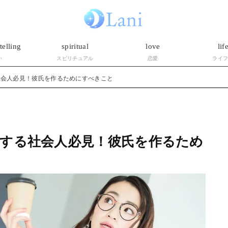
telling
spiritual
love
lif
い
スピリチュアル
恋愛
ライ
社会人必見！彼氏を作るためにすべきこと
する社会人必見！彼氏を作るため