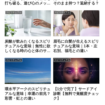
打ち破る、遊び心のメッセ
そのまま持つ？返納する？
ンジャー
スピリチュアル
スピリチュアル
炭酸が飲みたくなるスピリ
眉毛に白髪が生えるスピリ
チュアルな意味｜無性に欲
チュアルな意味｜1本・左
しくなる時の心と体のサイ
右別、福毛との違い
ン
スピリチュアル
スピリチュアル
【1分で完了】サードアイ
環水平アークのスピリチュ
診断【無料で覚醒度チェッ
アルな意味｜幸運の前兆？
ク】
彩雲・虹との違い