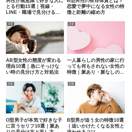
男性が無意識で好きな人に
B型男性の依存体質とは？
とる行動15選｜視線・
恋愛で夢中になる女性の特
LINE・職場で見分ける方
徴と距離の縮め方
法
恋愛
恋愛
AB型女性の態度が変わる
一人暮らしの男性の家に行
理由10選｜急にそっけな
っても何もされない女性の
い時の見分け方と対処法
特徴｜脈あり・脈なしの見
分け方と次の一手
恋愛
恋愛
O型男子が本気で好きな子
B型男が追う女の特徴10選
に言うセリフ10選｜脈あ
｜追いかけたくなる女性と
りの見分け方と返し方
追わせるコツ