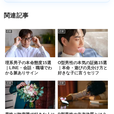
関連記事
恋愛
恋愛
理系男子の本命態度15選
O型男性の本気の証拠15選
｜LINE・会話・職場でわ
｜本命・遊びの見分け方と
かる脈ありサイン
好きな子に言うセリフ
恋愛
恋愛