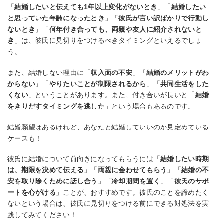
「
結婚したいと伝えても1年以上変化がないとき
」「
結婚したい
と思っていた年齢になったとき
」「
彼氏が言い訳ばかりで行動し
ないとき
」「
何年付き合っても、両親や友人に紹介されないと
き
」は、彼氏に見切りをつけるべきタイミングといえるでしょ
う。
また、結婚しない理由に「
収入面の不安
」「
結婚のメリットがわ
からない
」「
やりたいことが制限されるから
」「
共同生活をした
くない
」ということがあります。また、付き合いが長いと「
結婚
をきりだすタイミングを逃した
」という場合もあるのです。
結婚願望はあるけれど、あなたと結婚していいのか見定めている
ケースも！
彼氏に結婚について前向きになってもらうには「
結婚したい時期
は、期限を決めて伝える
」「
両親に会わせてもらう
」「
結婚の不
安を取り除くために話し合う
」「
冷却期間を置く
」「
彼氏のサポ
ートを心がける
」ことが、おすすめです。彼氏のことを諦めたく
ないという場合は、彼氏に見切りをつける前にできる対処法を実
践してみてください！