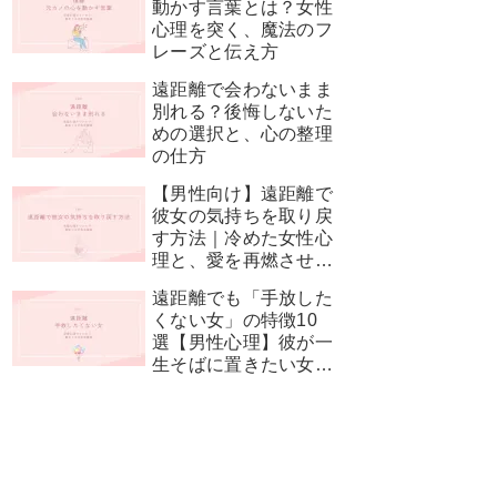
動かす言葉とは？女性
心理を突く、魔法のフ
レーズと伝え方
遠距離で会わないまま
別れる？後悔しないた
めの選択と、心の整理
の仕方
【男性向け】遠距離で
彼女の気持ちを取り戻
す方法｜冷めた女性心
理と、愛を再燃させる
神対応
遠距離でも「手放した
くない女」の特徴10
選【男性心理】彼が一
生そばに置きたい女性
とは？