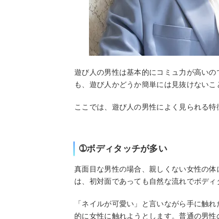
遊び人の男性は基本的にコミュ力が高いの
も、遊び人かどうか簡単には見抜けないこ
ここでは、遊び人の男性によく見られる特
➀ボディタッチが多い
真面目な男性の場合、親しくない女性の体
は、初対面であっても自然な流れでボディ
「ネイルが可愛い」と言いながら手に触れ
的に女性に触れようとします。普通の男性