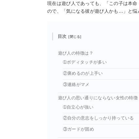
現在は遊び人であっても、「この子は本命
ので、「気になる彼が遊び人かも…」と悩
目次
遊び人の特徴は？
➀ボディタッチが多い
②褒めるのが上手い
③連絡がマメ
遊び人の思い通りにならない女性の特徴
➀自立心が強い
②自分の意志をしっかり持っている
③ガードが固め