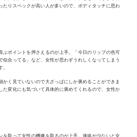
ったりスペックが高い人が多いので、ボディタッチに思わ
。
喜ぶポイントを押さえるのが上手。「今日のリップの色可
で似合ってる」など、女性が思わずうれしくなってしまう
す。
細かく見ていないので大ざっぱにしか褒めることができま
した変化にも気づいて具体的に褒めてくれるので、女性か
ンを取って女性の機嫌を取るのが上手。連絡が少ないと女