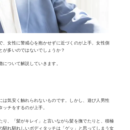
で、女性に警戒心を抱かせずに近づくのが上手。女性側
とが多いのではないでしょうか？
徴について解説していきます。
には気安く触れられないものです。しかし、遊び人男性
タッチをするのが上手。
たり、「髪がキレイ」と言いながら髪を撫でたりと、積極
の馴れ馴れしいボディタッチは「ゲッ」と思ってしまう女