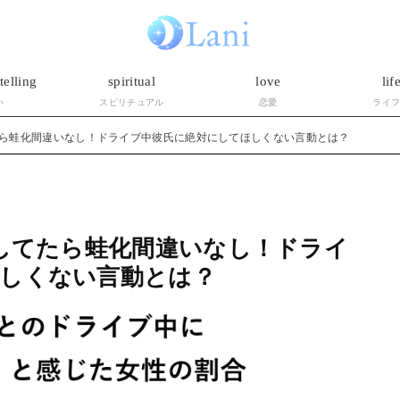
telling
spiritual
love
lif
い
スピリチュアル
恋愛
ライ
たら蛙化間違いなし！ドライブ中彼氏に絶対にしてほしくない言動とは？
】してたら蛙化間違いなし！ドライ
しくない言動とは？