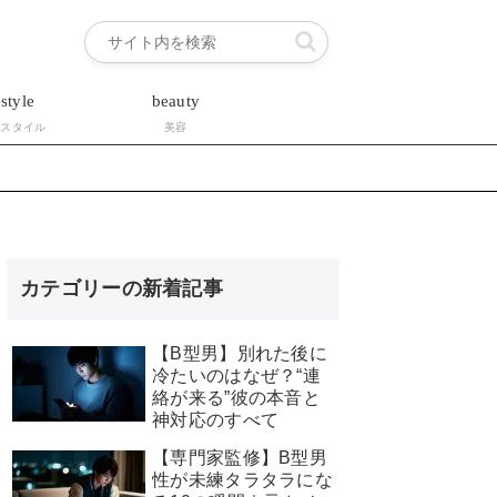
estyle
beauty
フスタイル
美容
カテゴリーの新着記事
【B型男】別れた後に
冷たいのはなぜ？“連
絡が来る”彼の本音と
神対応のすべて
【専門家監修】B型男
性が未練タラタラにな