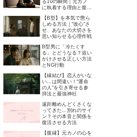
る10の瞬間｜元カノ
に執着する理由と復縁
を叶える神対応
【B型】を本気で懲ら
しめる方法｜“改心”さ
せ、あなたの大切さを
思い知らせる心理作戦
B型男に「冷たくす
る」とどうなる？追い
かけさせる正しい方法
とNG行動
【縁結び】恋人がいな
い…は間違い！“運命
の人”を引き寄せる参
拝法と最強神社
遠距離めんどくさくな
ってきた…別れのサイ
ン？その本音と関係を
復活させる方法
【復縁】元カノの心を