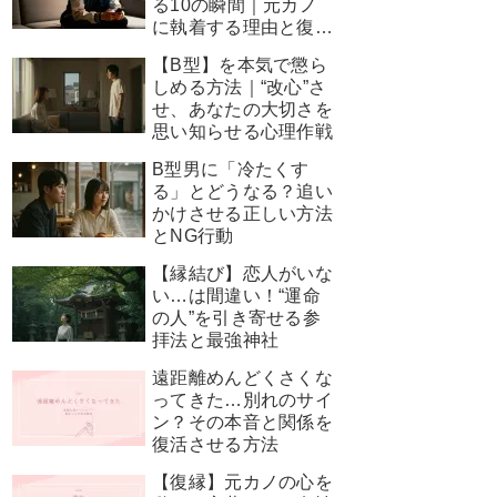
る10の瞬間｜元カノ
に執着する理由と復縁
を叶える神対応
【B型】を本気で懲ら
しめる方法｜“改心”さ
せ、あなたの大切さを
思い知らせる心理作戦
B型男に「冷たくす
る」とどうなる？追い
かけさせる正しい方法
とNG行動
【縁結び】恋人がいな
い…は間違い！“運命
の人”を引き寄せる参
拝法と最強神社
遠距離めんどくさくな
ってきた…別れのサイ
ン？その本音と関係を
復活させる方法
【復縁】元カノの心を