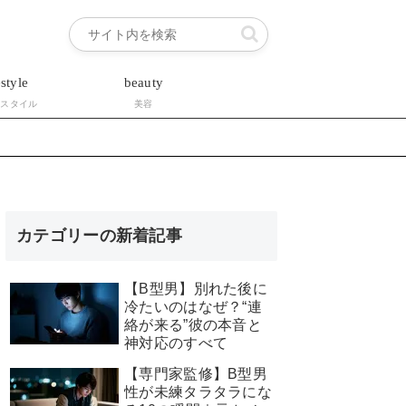
estyle
beauty
フスタイル
美容
カテゴリーの新着記事
【B型男】別れた後に
冷たいのはなぜ？“連
絡が来る”彼の本音と
神対応のすべて
【専門家監修】B型男
性が未練タラタラにな