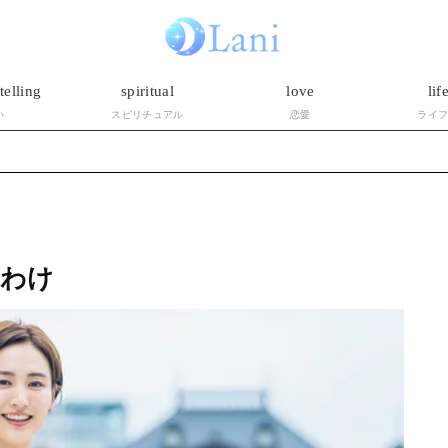
telling
spiritual
love
lif
い
スピリチュアル
恋愛
ライ
いわけ