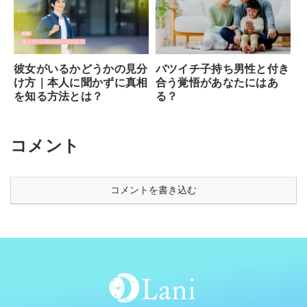
彼女がいるかどうかの見分
バツイチ子持ち男性と付き
け方｜本人に聞かずに真相
合う覚悟があなたにはあ
を知る方法とは？
る？
コメント
コメントを書き込む