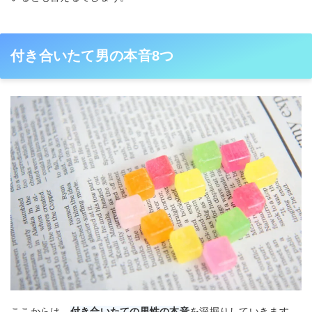
付き合いたて男の本音8つ
ここからは、
付き合いたての男性の本音
を深掘りしていきます。