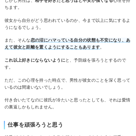
しかし男性は、
相手を好きだと思うほど不安が強くなる
心理を持
ちます。
彼女から自分がどう思われているのか、今まで以上に気にするよ
うになるでしょう。
また、そんな
恋の沼にハマっている自分の状態も不安になり、あ
えて彼女と距離を置くようにすることもあります
。
これ以上好きにならないように
と、予防線を張ろうとするので
す。
ただ、この心理を持った時点で、男性が彼女のことを深く思って
いるのは間違いないでしょう。
付き合いたてなのに彼氏が冷たいと思ったとしても、それは愛情
の裏返しかもしれません。
仕事を頑張ろうと思う