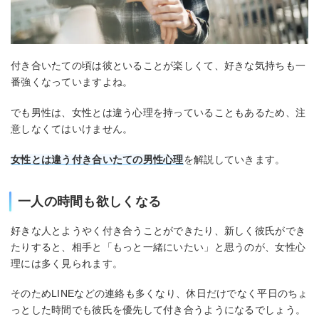
付き合いたての頃は彼といることが楽しくて、好きな気持ちも一
番強くなっていますよね。
でも男性は、女性とは違う心理を持っていることもあるため、注
意しなくてはいけません。
女性とは違う付き合いたての男性心理
を解説していきます。
一人の時間も欲しくなる
好きな人とようやく付き合うことができたり、新しく彼氏ができ
たりすると、相手と「もっと一緒にいたい」と思うのが、女性心
理には多く見られます。
そのためLINEなどの連絡も多くなり、休日だけでなく平日のちょ
っとした時間でも彼氏を優先して付き合うようになるでしょう。