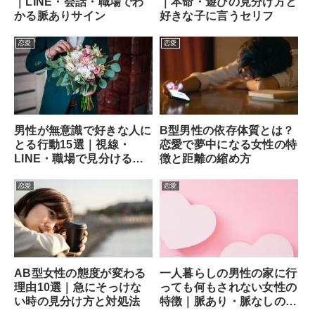
｜LINE・会話・職場でわ
｜本命・遊びの見分け方と
かる脈ありサイン
好きな子に言うセリフ
恋愛
恋愛
男性が無意識で好きな人に
B型男性の依存体質とは？
とる行動15選｜視線・
恋愛で夢中になる女性の特
LINE・職場で見分ける方
徴と距離の縮め方
法
恋愛
恋愛
AB型女性の態度が変わる
一人暮らしの男性の家に行
理由10選｜急にそっけな
っても何もされない女性の
い時の見分け方と対処法
特徴｜脈あり・脈なしの見