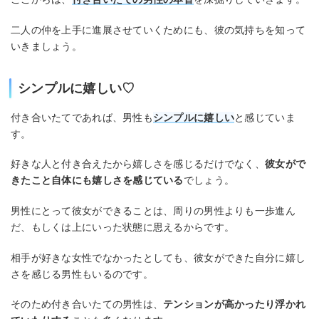
二人の仲を上手に進展させていくためにも、彼の気持ちを知って
いきましょう。
シンプルに嬉しい♡
付き合いたてであれば、男性も
シンプルに嬉しい
と感じていま
す。
好きな人と付き合えたから嬉しさを感じるだけでなく、
彼女がで
きたこと自体にも嬉しさを感じている
でしょう。
男性にとって彼女ができることは、周りの男性よりも一歩進ん
だ、もしくは上にいった状態に思えるからです。
相手が好きな女性でなかったとしても、彼女ができた自分に嬉し
さを感じる男性もいるのです。
そのため付き合いたての男性は、
テンションが高かったり浮かれ