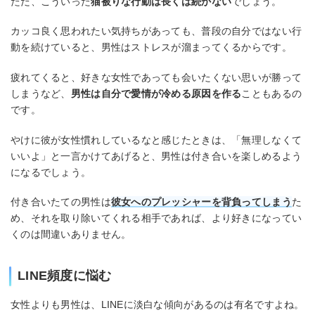
ただ、こういった
猫被りな行動は長くは続かない
でしょう。
カッコ良く思われたい気持ちがあっても、普段の自分ではない行
動を続けていると、男性はストレスが溜まってくるからです。
疲れてくると、好きな女性であっても会いたくない思いが勝って
しまうなど、
男性は自分で愛情が冷める原因を作る
こともあるの
です。
やけに彼が女性慣れしているなと感じたときは、「無理しなくて
いいよ」と一言かけてあげると、男性は付き合いを楽しめるよう
になるでしょう。
付き合いたての男性は
彼女へのプレッシャーを背負ってしまう
た
め、それを取り除いてくれる相手であれば、より好きになってい
くのは間違いありません。
LINE頻度に悩む
女性よりも男性は、LINEに淡白な傾向があるのは有名ですよね。