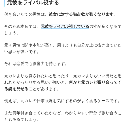
元彼をライバル視する
付き合いたての男性は、
彼女に対する独占欲が強くなります
。
そのため本音では、
元彼をライバル視している
男性が多くなるで
しょう。
元々男性は闘争本能が高く、周りよりも自分が上に抜き出ていた
い思いが強いです。
それは恋愛でも影響力を持ちます。
元カレよりも愛されたいと思ったり、元カレよりもいい男だと思
われたかったりする思いが強いと、
何かと元カレと張り合ってく
る姿を見せる
ことがあります。
例えば、元カレの仕事状況を気にするのがよくあるケースです。
また何年付き合っていたかなど、わかりやすい部分で張り合うこ
ともあるでしょう。