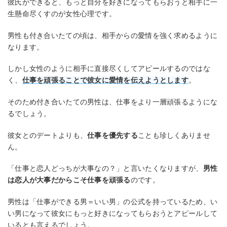
彼氏ができると、もっと自分を好きになってもらおうと相手に一
生懸命尽くすのが女性心理です。
男性も付き合いたての頃は、相手からの愛情を強く求めるように
なります。
しかし女性のように相手に直接尽くしてアピールするのではな
く、
仕事を頑張ることで彼女に愛情を伝えようとします
。
そのため付き合いたての男性は、仕事をより一層頑張るようにな
るでしょう。
彼女とのデートよりも、
仕事を優先する
ことも珍しくありませ
ん。
「仕事と恋人どっちが大事なの？」と言いたくなりますが、
男性
は恋人が大事だからこそ仕事を頑張る
のです。
男性は「仕事ができる男＝いい男」の公式を持っているため、い
い男になって彼女にもっと好きになってもらおうとアピールして
いるとも言えるでしょう。