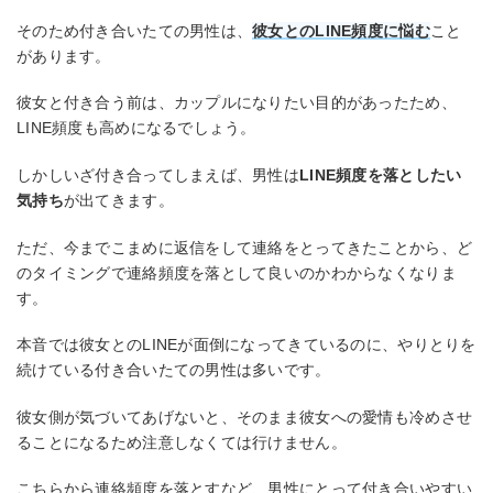
そのため付き合いたての男性は、
彼女とのLINE頻度に悩む
こと
があります。
彼女と付き合う前は、カップルになりたい目的があったため、
LINE頻度も高めになるでしょう。
しかしいざ付き合ってしまえば、男性は
LINE頻度を落としたい
気持ち
が出てきます。
ただ、今までこまめに返信をして連絡をとってきたことから、ど
のタイミングで連絡頻度を落として良いのかわからなくなりま
す。
本音では彼女とのLINEが面倒になってきているのに、やりとりを
続けている付き合いたての男性は多いです。
彼女側が気づいてあげないと、そのまま彼女への愛情も冷めさせ
ることになるため注意しなくては行けません。
こちらから連絡頻度を落とすなど、男性にとって付き合いやすい