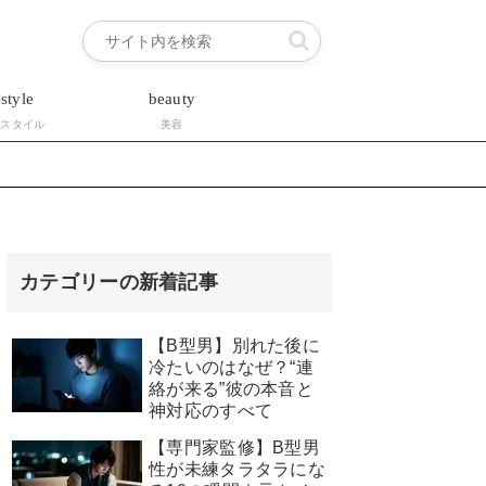
estyle
beauty
フスタイル
美容
カテゴリーの新着記事
【B型男】別れた後に
冷たいのはなぜ？“連
絡が来る”彼の本音と
神対応のすべて
【専門家監修】B型男
性が未練タラタラにな