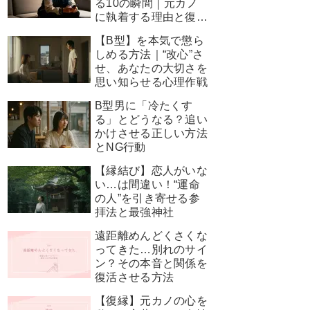
る10の瞬間｜元カノ
に執着する理由と復縁
を叶える神対応
【B型】を本気で懲ら
しめる方法｜“改心”さ
せ、あなたの大切さを
思い知らせる心理作戦
B型男に「冷たくす
る」とどうなる？追い
かけさせる正しい方法
とNG行動
【縁結び】恋人がいな
い…は間違い！“運命
の人”を引き寄せる参
拝法と最強神社
遠距離めんどくさくな
ってきた…別れのサイ
ン？その本音と関係を
復活させる方法
【復縁】元カノの心を