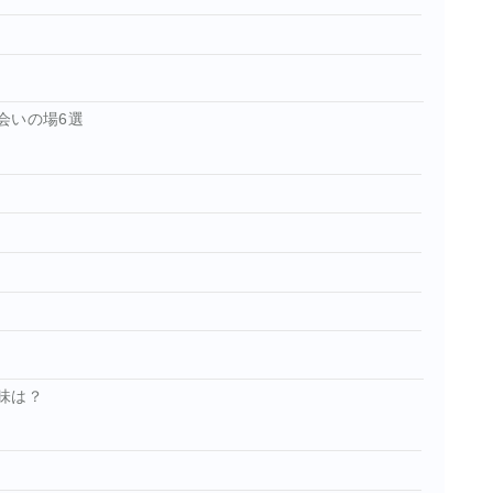
会いの場6選
味は？