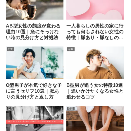
AB型女性の態度が変わる
一人暮らしの男性の家に行
理由10選｜急にそっけな
っても何もされない女性の
い時の見分け方と対処法
特徴｜脈あり・脈なしの見
分け方と次の一手
恋愛
恋愛
O型男子が本気で好きな子
B型男が追う女の特徴10選
に言うセリフ10選｜脈あ
｜追いかけたくなる女性と
りの見分け方と返し方
追わせるコツ
恋愛
恋愛