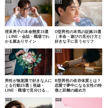
恋愛
恋愛
理系男子の本命態度15選
O型男性の本気の証拠15選
｜LINE・会話・職場でわ
｜本命・遊びの見分け方と
かる脈ありサイン
好きな子に言うセリフ
恋愛
恋愛
男性が無意識で好きな人に
B型男性の依存体質とは？
とる行動15選｜視線・
恋愛で夢中になる女性の特
LINE・職場で見分ける方
徴と距離の縮め方
法
恋愛
恋愛