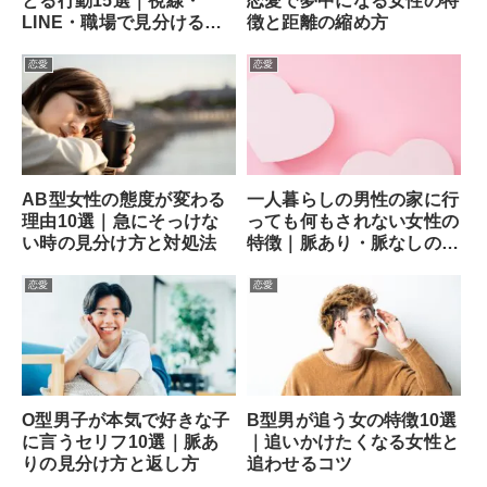
とる行動15選｜視線・
恋愛で夢中になる女性の特
LINE・職場で見分ける方
徴と距離の縮め方
法
恋愛
恋愛
AB型女性の態度が変わる
一人暮らしの男性の家に行
理由10選｜急にそっけな
っても何もされない女性の
い時の見分け方と対処法
特徴｜脈あり・脈なしの見
分け方と次の一手
恋愛
恋愛
O型男子が本気で好きな子
B型男が追う女の特徴10選
に言うセリフ10選｜脈あ
｜追いかけたくなる女性と
りの見分け方と返し方
追わせるコツ