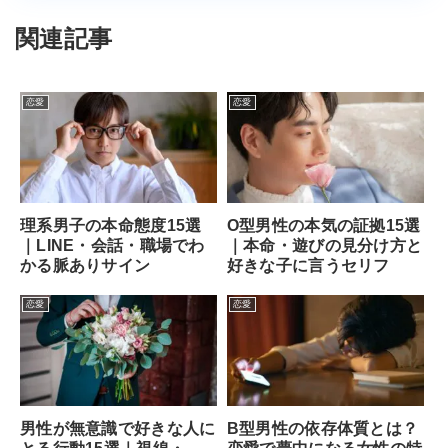
関連記事
恋愛
恋愛
理系男子の本命態度15選
O型男性の本気の証拠15選
｜LINE・会話・職場でわ
｜本命・遊びの見分け方と
かる脈ありサイン
好きな子に言うセリフ
恋愛
恋愛
男性が無意識で好きな人に
B型男性の依存体質とは？