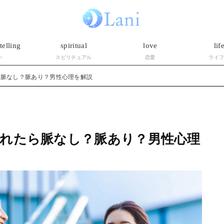
telling
spiritual
love
lif
い
スピリチュアル
恋愛
ライ
ら脈なし？脈あり？男性心理を解説
れたら脈なし？脈あり？男性心理