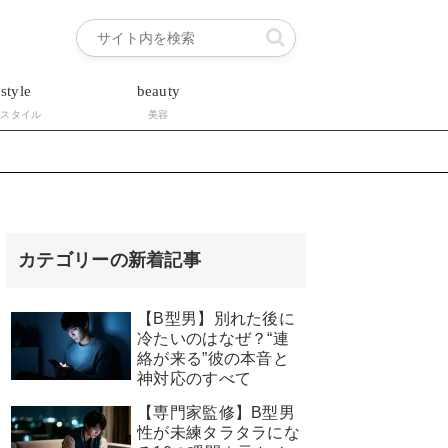
estyle
beauty
フスタイル
美容
カテゴリーの新着記事
【B型男】別れた後に
冷たいのはなぜ？“連
絡が来る”彼の本音と
神対応のすべて
【専門家監修】B型男
性が未練タラタラにな