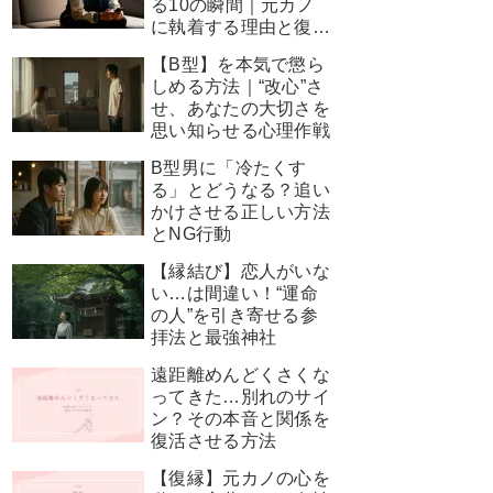
る10の瞬間｜元カノ
に執着する理由と復縁
を叶える神対応
【B型】を本気で懲ら
しめる方法｜“改心”さ
せ、あなたの大切さを
思い知らせる心理作戦
B型男に「冷たくす
る」とどうなる？追い
かけさせる正しい方法
とNG行動
【縁結び】恋人がいな
い…は間違い！“運命
の人”を引き寄せる参
拝法と最強神社
遠距離めんどくさくな
ってきた…別れのサイ
ン？その本音と関係を
復活させる方法
【復縁】元カノの心を