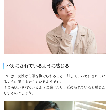
バカにされているように感じる
中には、女性から頭を撫でられることに対して、バカにされてい
るように感じる男性もいるようです。
子ども扱いされているように感じたり、舐められていると感じた
りするのでしょう。