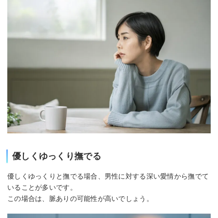
優しくゆっくり撫でる
優しくゆっくりと撫でる場合、男性に対する深い愛情から撫でて
いることが多いです。
この場合は、脈ありの可能性が高いでしょう。