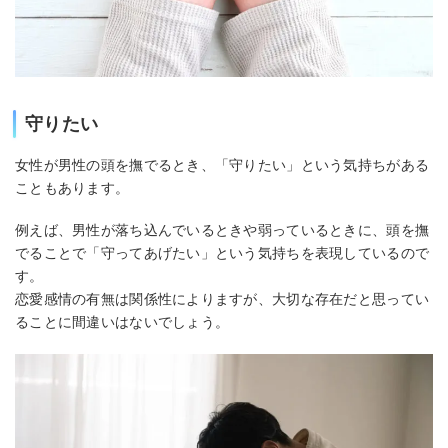
守りたい
女性が男性の頭を撫でるとき、「守りたい」という気持ちがある
こともあります。
例えば、男性が落ち込んでいるときや弱っているときに、頭を撫
でることで「守ってあげたい」という気持ちを表現しているので
す。
恋愛感情の有無は関係性によりますが、大切な存在だと思ってい
ることに間違いはないでしょう。