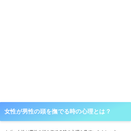
女性が男性の頭を撫でる時の心理とは？