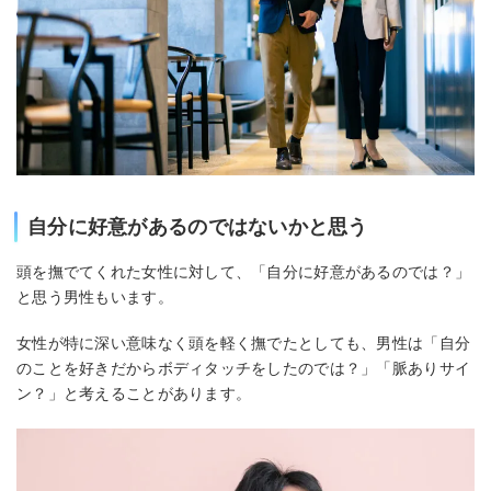
自分に好意があるのではないかと思う
頭を撫でてくれた女性に対して、「自分に好意があるのでは？」
と思う男性もいます。
女性が特に深い意味なく頭を軽く撫でたとしても、男性は「自分
のことを好きだからボディタッチをしたのでは？」「脈ありサイ
ン？」と考えることがあります。