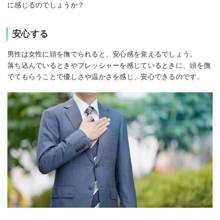
に感じるのでしょうか？
安心する
男性は女性に頭を撫でられると、安心感を覚えるでしょう。
落ち込んでいるときやプレッシャーを感じているときに、頭を撫
でてもらうことで優しさや温かさを感じ、安心できるのです。