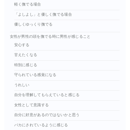
軽く撫でる場合
「よしよし」と優しく撫でる場合
優しくゆっくり撫でる
女性が男性の頭を撫でる時に男性が感じること
安心する
甘えたくなる
特別に感じる
守られている感覚になる
うれしい
自分を理解してもらえていると感じる
女性として意識する
自分に好意があるのではないかと思う
バカにされているように感じる