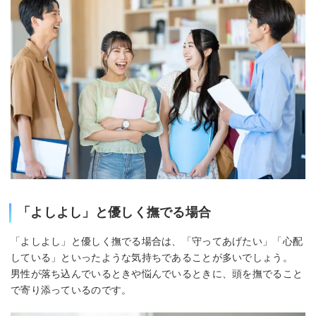
「よしよし」と優しく撫でる場合
「よしよし」と優しく撫でる場合は、「守ってあげたい」「心配
している」といったような気持ちであることが多いでしょう。
男性が落ち込んでいるときや悩んでいるときに、頭を撫でること
で寄り添っているのです。