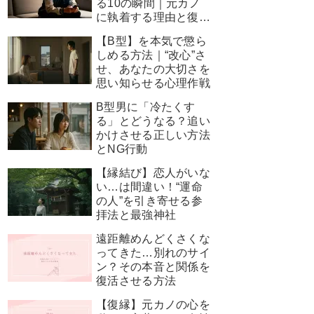
る10の瞬間｜元カノ
に執着する理由と復縁
を叶える神対応
【B型】を本気で懲ら
しめる方法｜“改心”さ
せ、あなたの大切さを
思い知らせる心理作戦
B型男に「冷たくす
る」とどうなる？追い
かけさせる正しい方法
とNG行動
【縁結び】恋人がいな
い…は間違い！“運命
の人”を引き寄せる参
拝法と最強神社
遠距離めんどくさくな
ってきた…別れのサイ
ン？その本音と関係を
復活させる方法
【復縁】元カノの心を