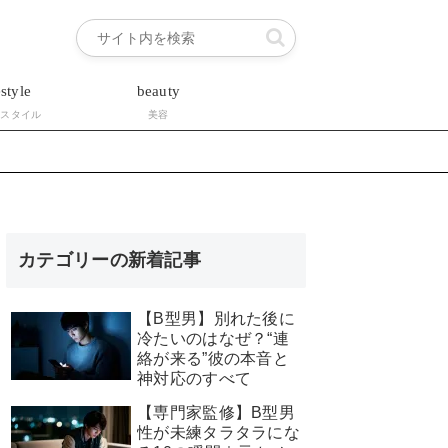
estyle
beauty
フスタイル
美容
カテゴリーの新着記事
【B型男】別れた後に
冷たいのはなぜ？“連
絡が来る”彼の本音と
神対応のすべて
【専門家監修】B型男
性が未練タラタラにな