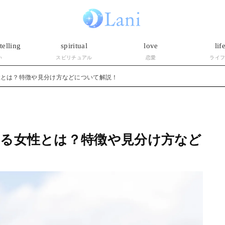
telling
spiritual
love
lif
い
スピリチュアル
恋愛
ライ
性とは？特徴や見分け方などについて解説！
る女性とは？特徴や見分け方など