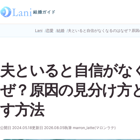
結婚ガイド
Lani
恋愛
結婚
夫といると自信がなくなるのはなぜ？原因
夫といると自信がな
ぜ？原因の見分け方
す方法
公開日 2024.05.18
更新日 2026.08.05
執筆 marron_latte(マロンラテ)