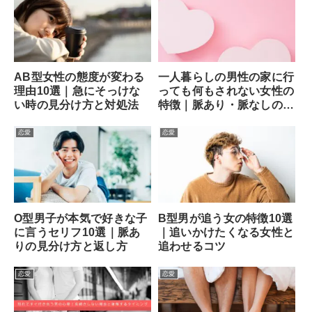
AB型女性の態度が変わる
一人暮らしの男性の家に行
理由10選｜急にそっけな
っても何もされない女性の
い時の見分け方と対処法
特徴｜脈あり・脈なしの見
分け方と次の一手
恋愛
恋愛
O型男子が本気で好きな子
B型男が追う女の特徴10選
に言うセリフ10選｜脈あ
｜追いかけたくなる女性と
りの見分け方と返し方
追わせるコツ
恋愛
恋愛