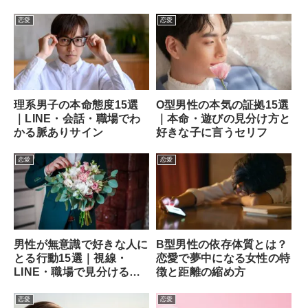
恋愛
恋愛
理系男子の本命態度15選
O型男性の本気の証拠15選
｜LINE・会話・職場でわ
｜本命・遊びの見分け方と
かる脈ありサイン
好きな子に言うセリフ
恋愛
恋愛
男性が無意識で好きな人に
B型男性の依存体質とは？
とる行動15選｜視線・
恋愛で夢中になる女性の特
LINE・職場で見分ける方
徴と距離の縮め方
法
恋愛
恋愛