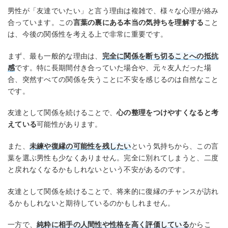
男性が「友達でいたい」と言う理由は複雑で、様々な心理が絡み
合っています。この
言葉の裏にある本当の気持ちを理解する
こと
は、今後の関係性を考える上で非常に重要です。
まず、最も一般的な理由は、
完全に関係を断ち切ることへの抵抗
感
です。特に長期間付き合っていた場合や、元々友人だった場
合、突然すべての関係を失うことに不安を感じるのは自然なこと
です。
友達として関係を続けることで、
心の整理をつけやすくなると考
えている
可能性があります。
また、
未練や復縁の可能性を残したい
という気持ちから、この言
葉を選ぶ男性も少なくありません。完全に別れてしまうと、二度
と戻れなくなるかもしれないという不安があるのです。
友達として関係を続けることで、将来的に復縁のチャンスが訪れ
るかもしれないと期待しているのかもしれません。
一方で、
純粋に相手の人間性や性格を高く評価している
からこ