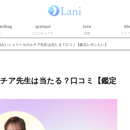
telling
spiritual
love
lif
い
スピリチュアル
恋愛
ライ
話占いシェリールのルチア先生は当たる？口コミ【鑑定レポしたい】
チア先生は当たる？口コミ【鑑定