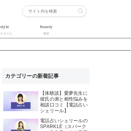
estyle
beauty
フスタイル
美容
カテゴリーの新着記事
【体験談】愛夢先生に
彼氏の弟と相性悩みを
相談口コミ【電話占い
シェリール】
電話占いシェリールの
SPARKLE（スパーク