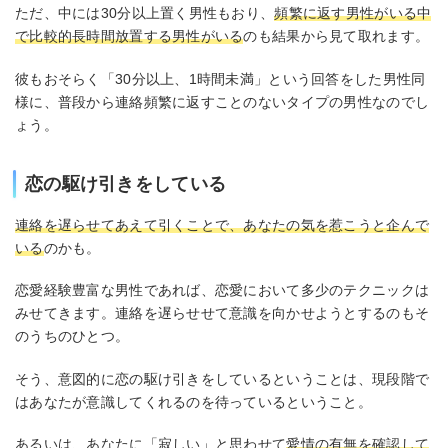
ただ、中には30分以上置く男性もおり、
頻繁に返す男性がいる中
で比較的長時間放置する男性がいる
のも結果から見て取れます。
彼もおそらく「30分以上、1時間未満」という回答をした男性同
様に、普段から連絡頻繁に返すことのないタイプの男性なのでし
ょう。
恋の駆け引きをしている
連絡を遅らせてあえて引くことで、あなたの気を惹こうと企んで
いる
のかも。
恋愛経験豊富な男性であれば、恋愛において多少のテクニックは
みせてきます。連絡を遅らせせて意識を向かせようとするのもそ
のうちのひとつ。
そう、意図的に恋の駆け引きをしているということは、現段階で
はあなたが意識してくれるのを待っているということ。
あるいは、あなたに「寂しい」と思わせて
愛情の有無を確認して