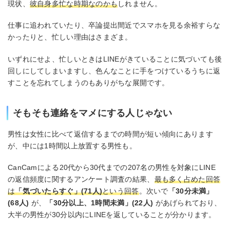
現状、
彼自身多忙な時期なのかも
しれません。
仕事に追われていたり、卒論提出間近でスマホを見る余裕すらな
かったりと、忙しい理由はさまざま。
いずれにせよ、忙しいときはLINEがきていることに気づいても後
回しにしてしまいますし、色んなことに手をつけているうちに返
すことを忘れてしまうのもありがちな展開です。
そもそも連絡をマメにする人じゃない
男性は女性に比べて返信するまでの時間が短い傾向にあります
が、中には1時間以上放置する男性も。
CanCamによる20代から30代までの207名の男性を対象にLINE
の返信頻度に関するアンケート調査の結果、
最も多く占めた回答
は
「気づいたらすぐ」(71人)
という回答
。次いで
「30分未満」
(68人)
が、
「30分以上、1時間未満」(22人)
があげられており、
大半の男性が30分以内にLINEを返していることが分かります。