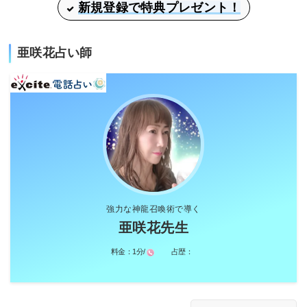
新規登録で特典プレゼント！
亜咲花占い師
強力な神龍召喚術で導く
亜咲花先生
料金：
1分/
占歴：