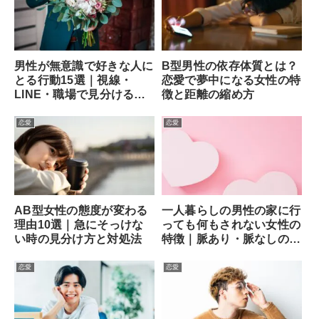
男性が無意識で好きな人に
B型男性の依存体質とは？
とる行動15選｜視線・
恋愛で夢中になる女性の特
LINE・職場で見分ける方
徴と距離の縮め方
法
恋愛
恋愛
AB型女性の態度が変わる
一人暮らしの男性の家に行
理由10選｜急にそっけな
っても何もされない女性の
い時の見分け方と対処法
特徴｜脈あり・脈なしの見
分け方と次の一手
恋愛
恋愛