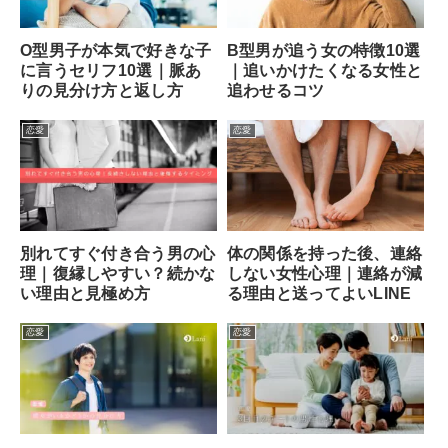
O型男子が本気で好きな子
B型男が追う女の特徴10選
に言うセリフ10選｜脈あ
｜追いかけたくなる女性と
りの見分け方と返し方
追わせるコツ
恋愛
恋愛
別れてすぐ付き合う男の心
体の関係を持った後、連絡
理｜復縁しやすい？続かな
しない女性心理｜連絡が減
い理由と見極め方
る理由と送ってよいLINE
恋愛
恋愛