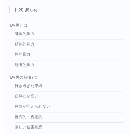
目次
DV男とは
身体的暴力
精神的暴力
性的暴力
経済的暴力
DV男の特徴7つ
行き過ぎた束縛
自尊心が高い
感情が抑えられない
批判的・否定的
激しい被害妄想