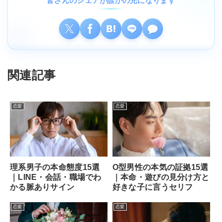
皆さんのシェアが誰かの光になります
関連記事
恋愛
恋愛
理系男子の本命態度15選
O型男性の本気の証拠15選
｜LINE・会話・職場でわ
｜本命・遊びの見分け方と
かる脈ありサイン
好きな子に言うセリフ
恋愛
恋愛