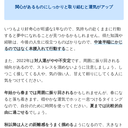
関心があるものにしっかりと取り組むと運気がアップ
いつもより好奇心が旺盛な1年なので、気持ちの赴くままに行動
すると夢中になれることが見つかるかもしれません。得た知識や
経験は、今後の人生に役立つものばかりなので、
中途半端にかじ
るのではなく本腰入れて行動する
こと。
また、2022年は
対人運がやや不安定
です。周囲に振り回される
傾向があるので、ストレスを溜めないように注意しましょう。し
つこく接してくる人や、気の強い人、甘えて頼りにしてくる人に
気をつけてください。
年始から春までは周囲に振り回される
かもしれませんが、春にな
ると落ち着きます。穏やかな運気でホッと一息つけるタイミング
なので、自分のために時間を使ってください。
夏までは比較的自
由に過ごせる
でしょう。
秋以降は人との距離感をうまく掴める
ようになるので、大きなト