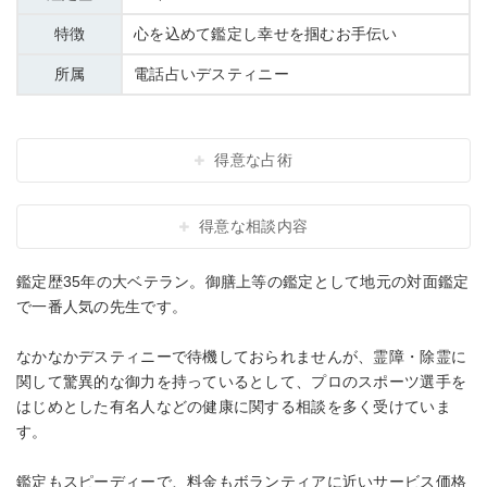
特徴
心を込めて鑑定し幸せを掴むお手伝い
所属
電話占いデスティニー
得意な占術
得意な相談内容
鑑定歴35年の大ベテラン。御膳上等の鑑定として地元の対面鑑定
で一番人気の先生です。
なかなかデスティニーで待機しておられませんが、霊障・除霊に
関して驚異的な御力を持っているとして、プロのスポーツ選手を
はじめとした有名人などの健康に関する相談を多く受けていま
す。
鑑定もスピーディーで、料金もボランティアに近いサービス価格