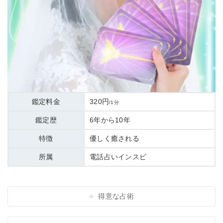
鑑定料金
320円
/1分
鑑定歴
6年から10年
特徴
優しく癒される
所属
電話占いインスピ
得意な占術