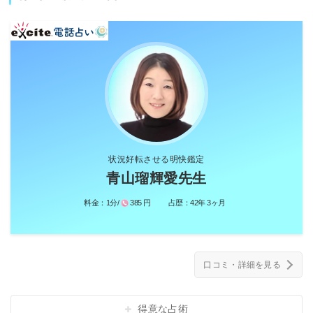
状況好転させる明快鑑定
青山瑠輝愛先生
料金：
1分/
385 円
占歴：
42年 3ヶ月
口コミ・詳細を見る
得意な占術