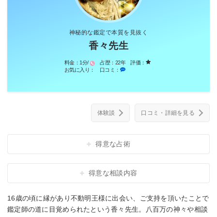
神秘的な鑑定で本質を見抜く
香々先生
料金：
1分/
占歴：
22年
評価：
お気に入り：
口コミ：
体験談
口コミ・詳細を見る
得意な占術
得意な相談内容
16歳の頃に縁があり不動明王様に出会い、ご支持を頂いたことで
鑑定師の道に目覚められたという香々先生。八百万の神々や相談