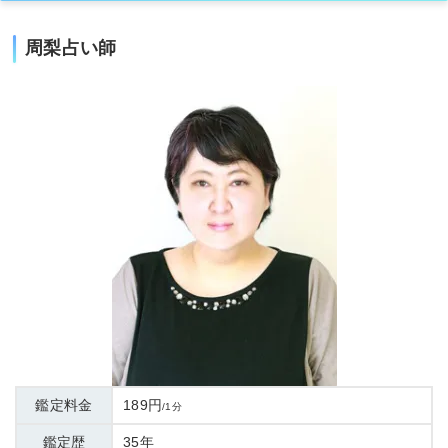
周梨占い師
鑑定料金
189円
/1分
鑑定歴
35年