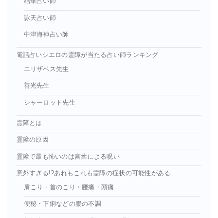
結華占い師
詠天占い師
中津海神占い師
電話占いシエロの霊障が当たる占い師ランキング
エリザベス先生
善光先生
シャーロット先生
霊障とは
霊障の原因
霊障で最も怖いのは言葉による呪い
意外すぎる!?あれもこれも霊障の症状の可能性がある
肩こり・首のこり・腰痛・頭痛
便秘・下痢などの腸の不調