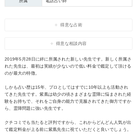
所属
電話占い絆
得意な占術
得意な相談内容
2019年5月28日に絆に所属された新しい先生です。新しく所属さ
れた先生は、最初は実績が少ないので低い料金で鑑定して頂ける
のが最大の特徴。
しかも占い歴は15年、プロとしてはすでに10年以上も活動され
てきた先生です。紫凰は幼少の頃さまざまな霊障に悩まされた経
験をお持ちで、それをご自身の能力で克服されてきた御方ですか
ら、霊障問題に強い先生です。
クチコミでも当たると評判ですから、これからどんどん人気が出
て鑑定料金が上る前に紫凰先生に視ていただくと良いでしょう。