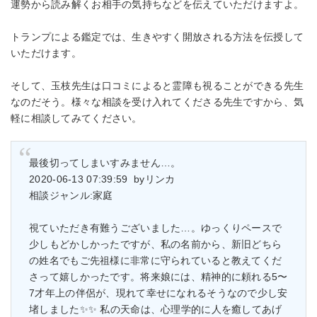
運勢から読み解くお相手の気持ちなどを伝えていただけますよ。
トランプによる鑑定では、生きやすく開放される方法を伝授して
いただけます。
そして、玉枝先生は口コミによると霊障も視ることができる先生
なのだそう。様々な相談を受け入れてくださる先生ですから、気
軽に相談してみてください。
最後切ってしまいすみません…。
2020-06-13 07:39:59 byリンカ
相談ジャンル:家庭
視ていただき有難うございました…。ゆっくりペースで
少しもどかしかったですが、私の名前から、新旧どちら
の姓名でもご先祖様に非常に守られていると教えてくだ
さって嬉しかったです。将来娘には、精神的に頼れる5〜
7才年上の伴侶が、現れて幸せになれるそうなので少し安
堵しました✨✨ 私の天命は、心理学的に人を癒してあげ