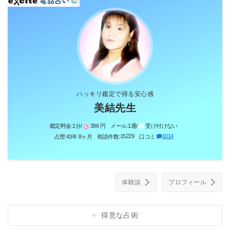
ハッキリ鑑定で得る安心感
美結先生
鑑定料金:
1分/
396 円
メール:
1通/
受け付けない
15229
1014
占歴:
43年 8ヶ月
相談件数:
口コミ:
体験談
プロフィール
得意な占術