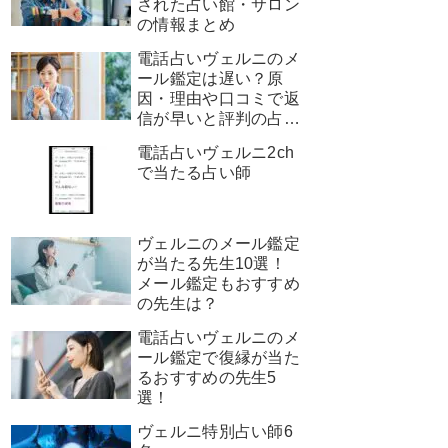
された占い館・サロン
の情報まとめ
電話占いヴェルニのメ
ール鑑定は遅い？原
因・理由や口コミで返
信が早いと評判の占い
師を厳選！
電話占いヴェルニ2ch
で当たる占い師
ヴェルニのメール鑑定
が当たる先生10選！
メール鑑定もおすすめ
の先生は？
電話占いヴェルニのメ
ール鑑定で復縁が当た
るおすすめの先生5
選！
ヴェルニ特別占い師6