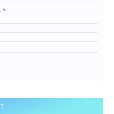
い先生
？