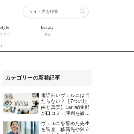
estyle
beauty
フスタイル
美容
り
カテゴリーの新着記事
電話占いヴェルニは当
たらない？【7つの理
由と真実】Lani編集部
が口コミ・評判を徹底
調査！
ヴェルニを辞めた先生
を調査！移籍先や独立