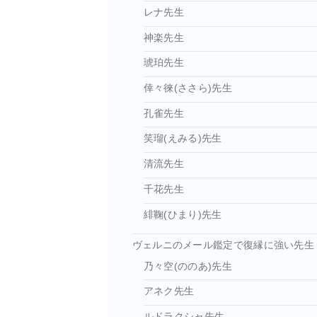
レナ先生
神楽先生
琥珀先生
倖々徠(ささら)先生
孔雀先生
笑瑠(えみる)先生
清流先生
千花先生
緋鞠(ひまり)先生
ヴェルニのメール鑑定で復縁に強い先生
乃々空(ののあ)先生
アネク先生
ルドラクシャ先生