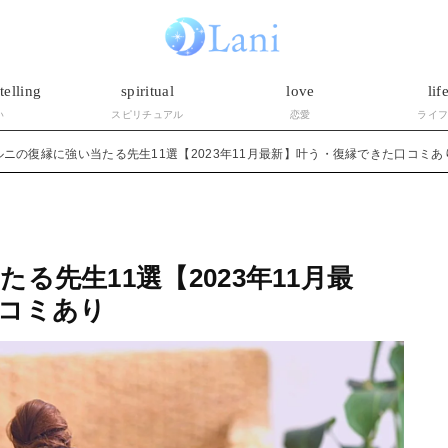
telling
spiritual
love
lif
い
スピリチュアル
恋愛
ライ
ルニの復縁に強い当たる先生11選【2023年11月最新】叶う・復縁できた口コミあ
る先生11選【2023年11月最
コミあり