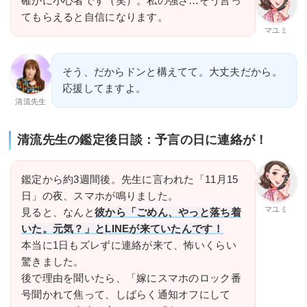
確かに小心者です（笑）。私の強さ…そう言っ
てもらえると自信になります。
マユミ
そう、だからドンと構えてて。大丈夫だから。
応援してますよ。
清流先生
清流先生の鑑定後日談：予言の日に連絡が！
鑑定から約3週間後。先生に言われた「11月15
日」の夜、スマホが鳴りました。
マユミ
見ると、なんと
彼から「ごめん、やっと落ち着
いた。元気？」とLINEが来ていたんです！
本当に1日もズレずに連絡が来て、怖いくらい
驚きました。
後で理由を聞いたら、「嫁にスマホのロック番
号聞かれて焦って、しばらく通知オフにして