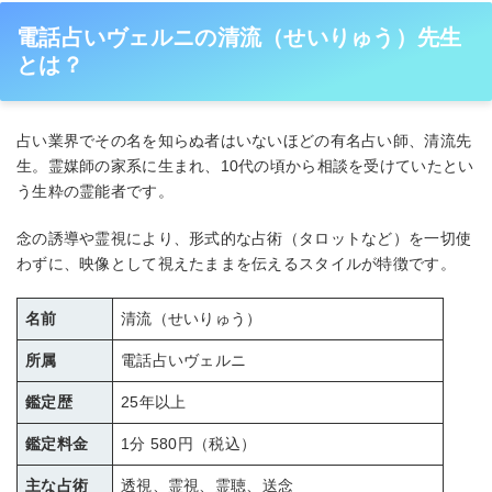
電話占いヴェルニの清流（せいりゅう）先生
とは？
占い業界でその名を知らぬ者はいないほどの有名占い師、清流先
生。霊媒師の家系に生まれ、10代の頃から相談を受けていたとい
う生粋の霊能者です。
念の誘導や霊視により、形式的な占術（タロットなど）を一切使
わずに、映像として視えたままを伝えるスタイルが特徴です。
名前
清流（せいりゅう）
所属
電話占いヴェルニ
鑑定歴
25年以上
鑑定料金
1分 580円（税込）
主な占術
透視、霊視、霊聴、送念