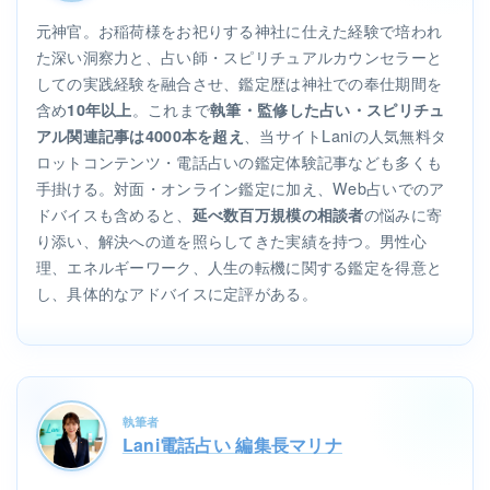
元神官。お稲荷様をお祀りする神社に仕えた経験で培われ
た深い洞察力と、占い師・スピリチュアルカウンセラーと
しての実践経験を融合させ、鑑定歴は神社での奉仕期間を
含め
。これまで
10年以上
執筆・監修した占い・スピリチュ
、当サイトLaniの人気無料タ
アル関連記事は4000本を超え
ロットコンテンツ・電話占いの鑑定体験記事なども多くも
手掛ける。対面・オンライン鑑定に加え、Web占いでのア
ドバイスも含めると、
の悩みに寄
延べ数百万規模の相談者
り添い、解決への道を照らしてきた実績を持つ。男性心
理、エネルギーワーク、人生の転機に関する鑑定を得意と
し、具体的なアドバイスに定評がある。
執筆者
Lani電話占い 編集長マリナ