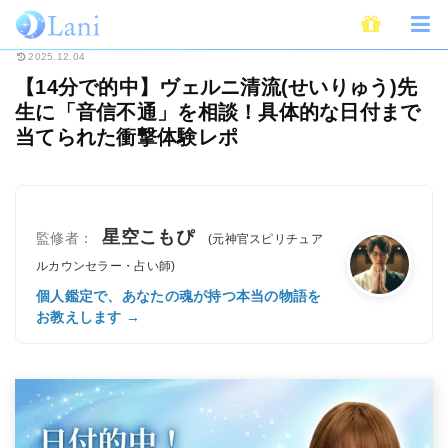
ホーム
電話占い
電話占いヴェルニ
【14分で的中】ヴェルニ清流(せい
2025.12.04
【14分で的中】ヴェルニ清流(せいりゅう)先
生に「音信不通」を相談！具体的な日付まで
当てられた衝撃体験レポ
星空こもぴ
監修者：
(元神官スピリチュア
ルカウンセラー・占い師)
個人鑑定で、あなたの魂が持つ本当の物語を
お教えします →