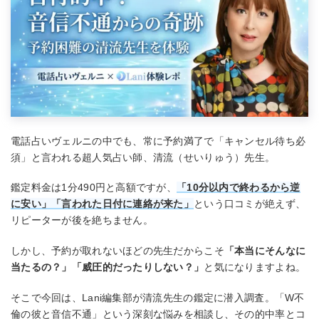
電話占いヴェルニの中でも、常に予約満了で「キャンセル待ち必
須」と言われる超人気占い師、清流（せいりゅう）先生。
鑑定料金は1分490円と高額ですが、
「10分以内で終わるから逆
に安い」「言われた日付に連絡が来た」
という口コミが絶えず、
リピーターが後を絶ちません。
しかし、予約が取れないほどの先生だからこそ
「本当にそんなに
当たるの？」「威圧的だったりしない？」
と気になりますよね。
そこで今回は、Lani編集部が清流先生の鑑定に潜入調査。「W不
倫の彼と音信不通」という深刻な悩みを相談し、その的中率とコ