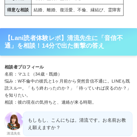
得意な相談
結婚、離婚、復活愛、不倫、縁結び、霊障害
【Lani読者体験レポ】清流先生に「音信不
通」を相談！14分で出た衝撃の答え
相談者プロフィール
名前：マユミ（34歳・既婚）
悩み：W不倫中の彼氏と1ヶ月前から突然音信不通に。LINEも既
読スルー。「もう終わったのか？」「待っていれば戻るのか？」
を知りたい。
相談：彼の現在の気持ちと、連絡が来る時期。
もしもし、こんにちは。清流です。お名前お教
え願えますか？
清流先生