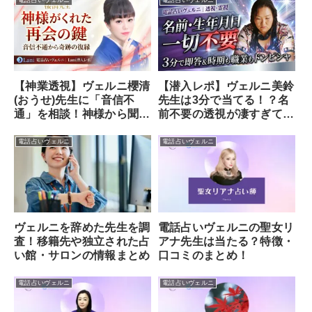
電話占いヴェルニ
電話占いヴェルニ
【神業透視】ヴェルニ櫻清
【潜入レポ】ヴェルニ美鈴
(おうせ)先生に「音信不
先生は3分で当てる！？名
通」を相談！神様から聞い
前不要の透視が凄すぎて鳥
た「運命のキーワード」で
肌…
彼と再会できた体験レポ
電話占いヴェルニ
電話占いヴェルニ
電話占いヴェルニの聖女リ
ヴェルニを辞めた先生を調
アナ先生は当たる？特徴・
査！移籍先や独立された占
口コミのまとめ！
い館・サロンの情報まとめ
電話占いヴェルニ
電話占いヴェルニ