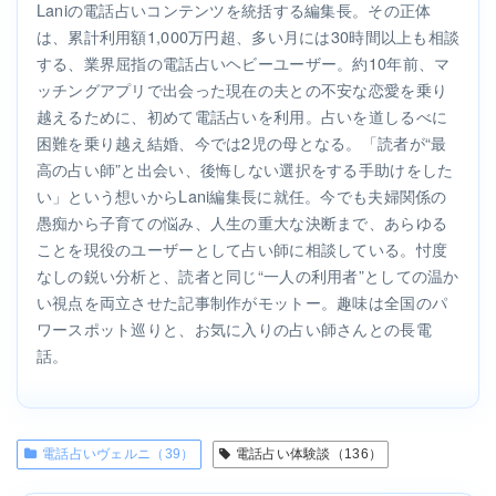
Laniの電話占いコンテンツを統括する編集長。その正体
は、累計利用額1,000万円超、多い月には30時間以上も相談
する、業界屈指の電話占いヘビーユーザー。約10年前、マ
ッチングアプリで出会った現在の夫との不安な恋愛を乗り
越えるために、初めて電話占いを利用。占いを道しるべに
困難を乗り越え結婚、今では2児の母となる。「読者が“最
高の占い師”と出会い、後悔しない選択をする手助けをした
い」という想いからLani編集長に就任。今でも夫婦関係の
愚痴から子育ての悩み、人生の重大な決断まで、あらゆる
ことを現役のユーザーとして占い師に相談している。忖度
なしの鋭い分析と、読者と同じ“一人の利用者”としての温か
い視点を両立させた記事制作がモットー。趣味は全国のパ
ワースポット巡りと、お気に入りの占い師さんとの長電
話。
電話占いヴェルニ（39）
電話占い体験談（136）