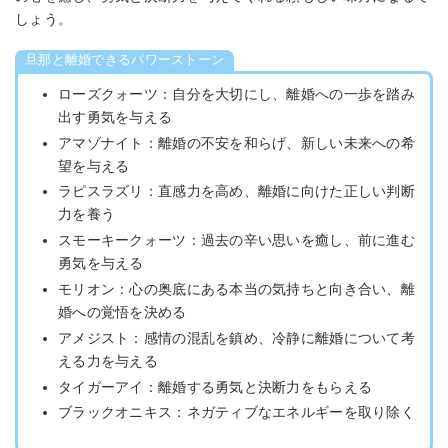
しょう。
旦那と離婚できるパワーストーン
ローズクォーツ：自分を大切にし、離婚への一歩を踏み
出す勇気を与える
アマゾナイト：離婚の不安を和らげ、新しい未来への希
望を与える
ラピスラズリ：直感力を高め、離婚に向けた正しい判断
力を養う
スモーキークォーツ：過去の辛い思いを癒し、前に進む
勇気を与える
モリオン：心の奥底にある本当の気持ちと向き合い、離
婚への覚悟を決める
アメジスト：感情の混乱を鎮め、冷静に離婚について考
える力を与える
タイガーアイ：離婚する勇気と決断力をもらえる
ブラックオニキス：ネガティブなエネルギーを取り除く