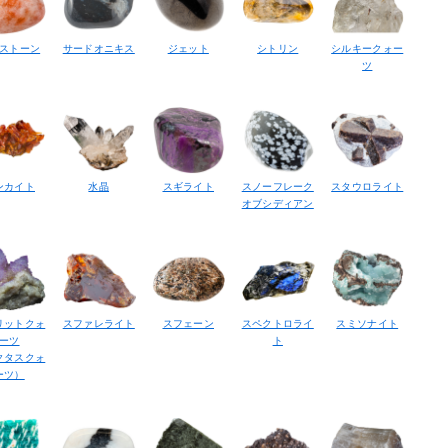
ストーン
サードオニキス
ジェット
シトリン
シルキークォー
ツ
ンカイト
水晶
スギライト
スノーフレーク
スタウロライト
オブシディアン
リットクォ
スファレライト
スフェーン
スペクトロライ
スミソナイト
ーツ
ト
クタスクォ
ーツ）