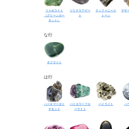
ツァボライト
ツリテラアゲー
ティファニース
デザ
（グリーンガー
ト
トーン
ネット）
な行
ネフライト
は行
ハーキマーダイ
バイカラーフロ
パイライト
ハ
ヤモンド
ーライト