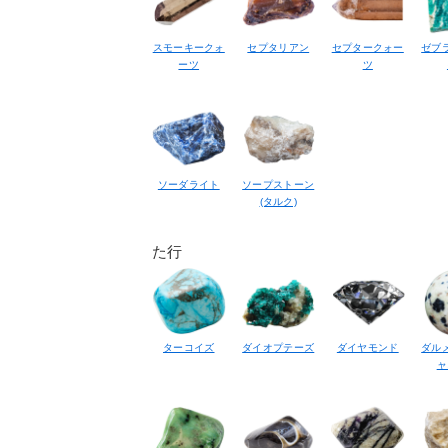
スモーキークォ
セプタリアン
セプタークォー
ゼブ
ーツ
ツ
ソーダライト
ソープストーン
(タルク)
た行
ターコイズ
ダイオプテーズ
ダイヤモンド
ダル
ャ