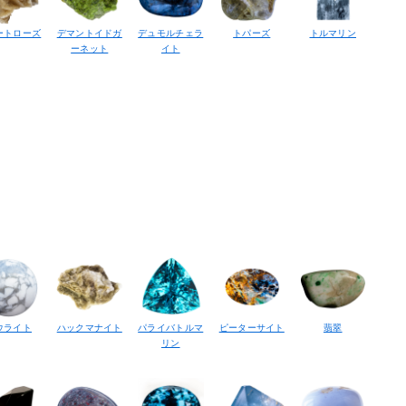
ートローズ
デマントイドガ
デュモルチェラ
トパーズ
トルマリン
ーネット
イト
ウライト
ハックマナイト
パライバトルマ
ピーターサイト
翡翠
リン