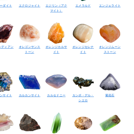
ーダイト
エクロジャイト
エジリン（アク
エメラルド
エンジェライト
マイト）
シディアン
オレゴンサンス
オレンジカルサ
オレンジセレナ
オレンジムーン
トーン
イト
イト
ストーン
ンサイト
カルカンサイト
カルセドニー
カンポ・デル・
菊花石
シエロ