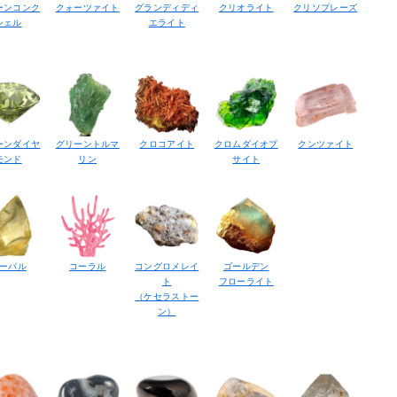
ーンコンク
クォーツァイト
グランディディ
クリオライト
クリソプレーズ
シェル
エライト
ーンダイヤ
グリーントルマ
クロコアイト
クロムダイオプ
クンツァイト
モンド
リン
サイト
ーパル
コーラル
コングロメレイ
ゴールデン
ト
フローライト
（ケセラストー
ン）