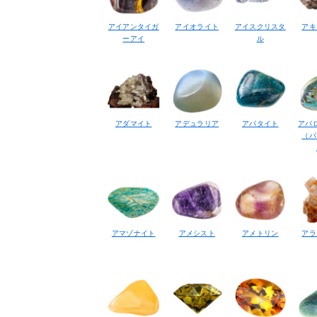
アイアンタイガ
アイオライト
アイスクリスタ
アキ
ーアイ
ル
アダマイト
アデュラリア
アパタイト
アバ
（パ
アマゾナイト
アメシスト
アメトリン
アラ