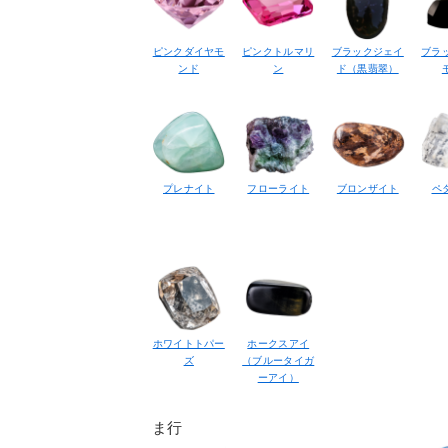
ピンクダイヤモ
ピンクトルマリ
ブラックジェイ
ブラ
ンド
ン
ド（黒翡翠）
プレナイト
フローライト
ブロンザイト
ペ
ホワイトトパー
ホークスアイ
ズ
（ブルータイガ
ーアイ）
ま行