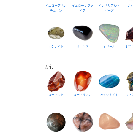
イエローアベン
イエローサファ
インペリアルト
ヴァ
チュリン
イア
パーズ
オケナイト
オニキス
オパール
オブ
か行
ガーネット
カーネリアン
カイヤナイト
カバ