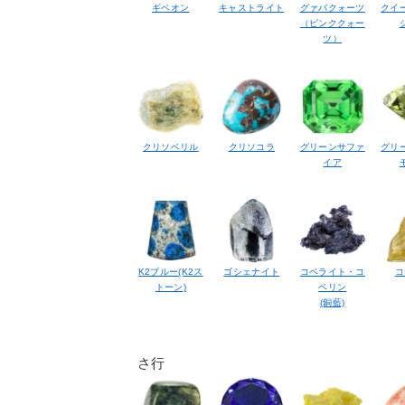
ギベオン
キャストライト
グァバクォーツ
クイ
（ピンククォー
ツ）
クリソベリル
クリソコラ
グリーンサファ
グリ
イア
K2ブルー(K2ス
ゴシェナイト
コベライト・コ
コ
トーン)
ベリン
(銅藍)
さ行