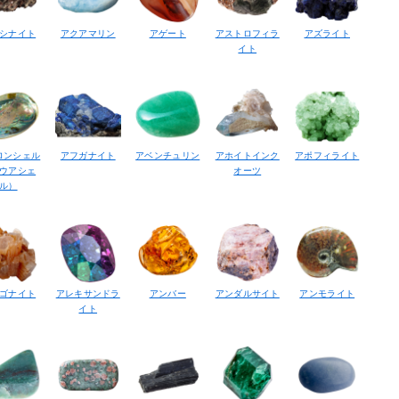
シナイト
アクアマリン
アゲート
アストロフィラ
アズライト
イト
ロンシェル
アフガナイト
アベンチュリン
アホイトインク
アポフィライト
ウアシェ
オーツ
ル）
ゴナイト
アレキサンドラ
アンバー
アンダルサイト
アンモライト
イト