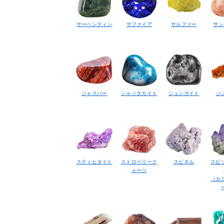
サーペンティン
サファイア
サルファー
サン
ジャスパー
シャッタカイト
シュンガイト
ジ
スティヒタイト
ストロベリーク
スピネル
スピ
ォーツ
（カ