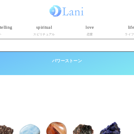
telling
spiritual
love
lif
い
スピリチュアル
恋愛
ライ
パワーストーン