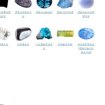
ックダイヤ
ブラッドストー
ブルージルコン
ブルートパーズ
ブルーレースア
モンド
ン
ゲート
タライト
ヘマタイト
ヘミモルファイ
ヘリオドール
ペリステライト
ト
(ブルームーン
ストーン)