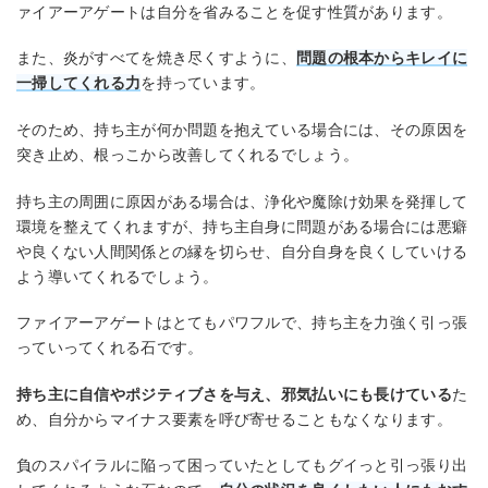
ァイアーアゲートは自分を省みることを促す性質があります。
また、炎がすべてを焼き尽くすように、
問題の根本からキレイに
一掃してくれる力
を持っています。
そのため、持ち主が何か問題を抱えている場合には、その原因を
突き止め、根っこから改善してくれるでしょう。
持ち主の周囲に原因がある場合は、浄化や魔除け効果を発揮して
環境を整えてくれますが、持ち主自身に問題がある場合には悪癖
や良くない人間関係との縁を切らせ、自分自身を良くしていける
よう導いてくれるでしょう。
ファイアーアゲートはとてもパワフルで、持ち主を力強く引っ張
っていってくれる石です。
持ち主に自信やポジティブさを与え、邪気払いにも長けている
た
め、自分からマイナス要素を呼び寄せることもなくなります。
負のスパイラルに陥って困っていたとしてもグイっと引っ張り出