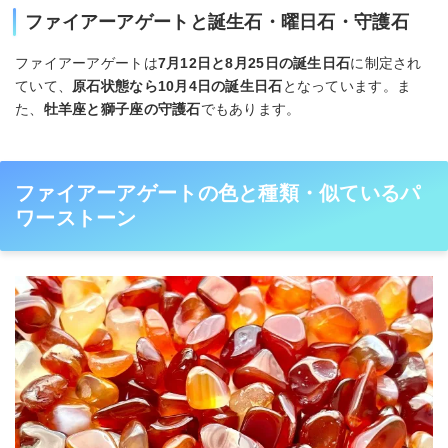
ファイアーアゲートと誕生石・曜日石・守護石
ファイアーアゲートは
7月12日と8月25日の誕生日石
に制定され
ていて、
原石状態なら10月4日の誕生日石
となっています。ま
た、
牡羊座と獅子座の守護石
でもあります。
ファイアーアゲートの色と種類・似ているパ
ワーストーン