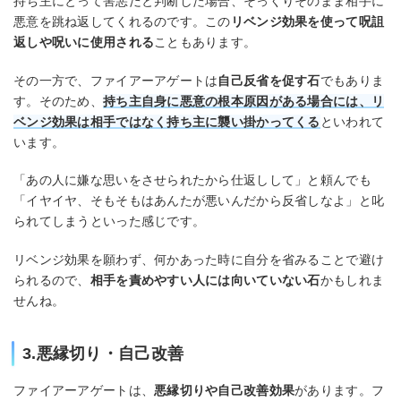
持ち主にとって害悪だと判断した場合、そっくりそのまま相手に
悪意を跳ね返してくれるのです。この
リベンジ効果を使って呪詛
返しや呪いに使用される
こともあります。
その一方で、ファイアーアゲートは
自己反省を促す石
でもありま
す。そのため、
持ち主自身に悪意の根本原因がある場合には、リ
ベンジ効果は相手ではなく持ち主に襲い掛かってくる
といわれて
います。
「あの人に嫌な思いをさせられたから仕返しして」と頼んでも
「イヤイヤ、そもそもはあんたが悪いんだから反省しなよ」と叱
られてしまうといった感じです。
リベンジ効果を願わず、何かあった時に自分を省みることで避け
られるので、
相手を責めやすい人には向いていない石
かもしれま
せんね。
3.悪縁切り・自己改善
ファイアーアゲートは、
悪縁切りや自己改善効果
があります。フ