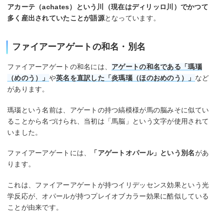
アカーテ（achates）という川（現在はディリッロ川）でかつて
多く産出されていたことが語源
となっています。
ファイアーアゲートの和名・別名
ファイアーアゲートの和名には、
アゲートの和名である「瑪瑙
（めのう）」
や
英名を直訳した「炎瑪瑙（ほのおめのう）」
など
があります。
瑪瑙という名前は、アゲートの持つ縞模様が馬の脳みそに似てい
ることから名づけられ、当初は「馬脳」という文字が使用されて
いました。
ファイアーアゲートには、
「アゲートオパール」という別名
があ
ります。
これは、ファイアーアゲートが持つイリデッセンス効果という光
学反応が、オパールが持つプレイオブカラー効果に酷似している
ことが由来です。