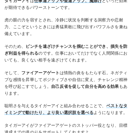
タイガーアイ
は
仕事運アップや金運アップ、魔除け
といった効果
が期待できるパワーストーンです。
虎の眼の力を宿すとされ、冷静に状況を判断する洞察力や忍耐
力、ここぞというときには勇猛果敢に飛び出すパワフルさを兼ね
備えています。
そのため、
ピンチを遠ざけチャンスを掴むことができ、損失を防
ぎ利益を得られる
のです。仕事においてだけでなく人間関係にお
いても、良くない相手を遠ざけてくれます。
そして、
ファイアーアゲート
は情熱の炎をもたらす石。ネガティ
ブな感情を昇華してポジティブさや自信に変え、チャレンジ精神
を呼び起こすでしょう。
自己反省を促して自分を高める効果
もあ
ります。
聡明さを与えるタイガーアイと組み合わせることで、
ベストなタ
イミングで動けたり、より良い選択肢を選べる
ようになります。
タイガーアイがファイアーアゲートのストッパー役となり、目標
達成までの道のりをサポートしてくれますよ。