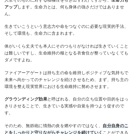
アップ
します。生命力とは、何も身体の強さだけではありませ
ん。
生きていこうという意志力や命をつなぐのに必要な現実的手法、
そして環境も、生命力に含まれます。
体がいくら丈夫でも本人にそのつもりがなければ生きていくこと
は難しいですし、生命維持の糧となる衣食住が整っていなくても
ダメですよね。
ファイアーアゲートは持ち主の命を維持しポジティブな気持ちで
未来へ向かってのチャレンジを続けさせるため、まず、持ち主の
環境を整え現実世界における生命維持に努めさせます。
グラウンディング効果
と呼ばれる、自分の立ち位置や目的をはっ
きりさせることで、生きている実感や自覚を持つよう促すので
す。
そのため、無鉄砲に情熱の炎を燃やすのではなく、
自分自身のこ
とをしっかりと守りながらチャレンジを続けていく
ことができる