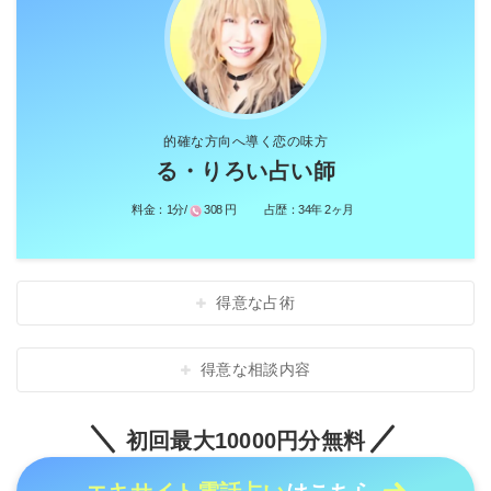
的確な方向へ導く恋の味方
る・りろい占い師
料金：
1分/
308 円
占歴：
34年 2ヶ月
得意な占術
得意な相談内容
初回最大10000円分無料