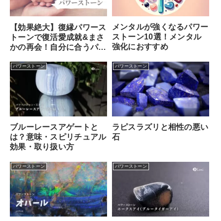
メンタルが強くなるパワー
【効果絶大】復縁パワース
ストーン10選！メンタル
トーンで復活愛成就&まさ
強化におすすめ
かの再会！自分に合うパワ
ーストーンの選び方
パワーストーン
パワーストーン
ブルーレースアゲートと
ラピスラズリと相性の悪い
は？意味・スピリチュアル
石
効果・取り扱い方
パワーストーン
パワーストーン