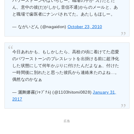
パワーストーンやばいらしー。職場の子がつけたとた
ん、意中の彼(だがしかし音信不通)からのメールと、あ
と職場で歯医者にナンパされてた。あたしもほしー。
— ながいどん (@nagaidon)
October 23, 2010
今日あれかも、もしかしたら、高校の頃に着けてた恋愛
のパワーストーンのブレスレットを出掛ける前に超浄化
した状態にして何年かぶりに付けたんだよなぁ、付けた
一時間後に別れたと思った彼氏から連絡来たのよね…。
偶然なのかなぁ
— 灑舞娜霧(ｼｬﾌﾞﾅﾑ) (@1103hitomi0828)
January 31,
2017
広告