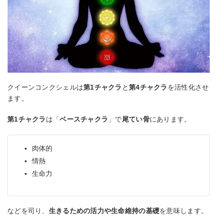
クイーンコンクシェルは
第1チャクラ
と
第4チャクラ
を活性化させ
ます。
第1チャクラ
は「
ベースチャクラ
」で
尾てい骨
にあります。
肉体的
情熱
生命力
などを司り、
生きるための活力や生命維持の基礎
を意味します。