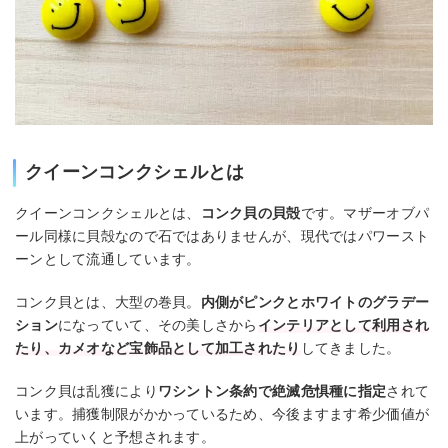
クイーンコンクシェルとは
クイーンコンクシェルとは、
コンク貝の貝殻
です。マザーオブパ
ール同様に貝殻なので石ではありませんが、現代ではパワースト
ーンとして流通しています。
コンク貝とは、大型の巻貝。
内側がピンクとホワイトのグラデー
ション
になっていて、その美しさから
インテリアとして利用され
たり、カメオなど宝飾品として加工されたり
してきました。
コンク貝は乱獲により
ワシントン条約で絶滅危惧種に指定
されて
います。捕獲制限がかかっているため、今後ますます希少価値が
上がっていくと予想されます。