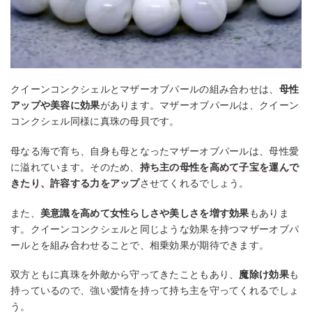
クイーンコンクシェルとマザーオブパールの組み合わせは、
母性
アップや美容に効果
があります。マザーオブパールは、クイーン
コンクシェル同様に真珠の母貝です。
母なる海で育ち、自身も母となったマザーオブパールは、母性愛
に溢れています。そのため、
持ち主の母性を高めて子宝を運んで
きたり、許容する力をアップ
させてくれるでしょう。
また、
美意識を高めて女性らしさや美しさを増す効果
もありま
す。クイーンコンクシェルと同じような効果を持つマザーオブパ
ールとを組み合わせることで、相乗効果が期待できます。
双方ともに真珠を外敵から守ってきたこともあり、
魔除け効果
も
持っているので、強い愛情を持って持ち主を守ってくれるでしょ
う。