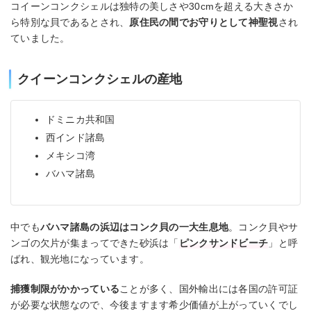
コイーンコンクシェルは独特の美しさや30cmを超える大きさか
ら特別な貝であるとされ、
原住民の間でお守りとして神聖視
され
ていました。
クイーンコンクシェルの産地
ドミニカ共和国
西インド諸島
メキシコ湾
バハマ諸島
中でも
バハマ諸島の浜辺はコンク貝の一大生息地
。コンク貝やサ
ンゴの欠片が集まってできた砂浜は「
ピンクサンドビーチ
」と呼
ばれ、観光地になっています。
捕獲制限がかかっている
ことが多く、国外輸出には各国の許可証
が必要な状態なので、今後ますます希少価値が上がっていくでし