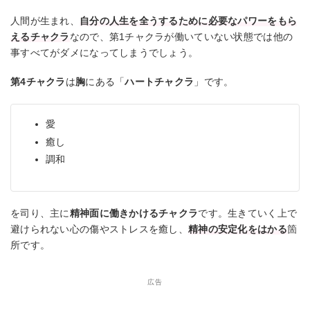
人間が生まれ、
自分の人生を全うするために必要なパワーをもら
えるチャクラ
なので、第1チャクラが働いていない状態では他の
事すべてがダメになってしまうでしょう。
第4チャクラ
は
胸
にある「
ハートチャクラ
」です。
愛
癒し
調和
を司り、主に
精神面に働きかけるチャクラ
です。生きていく上で
避けられない心の傷やストレスを癒し、
精神の安定化をはかる
箇
所です。
広告