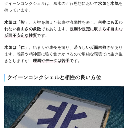
クイーンコンクシェルは、風水の五行思想において
水気
と
木気
を
持っています。
水気は「智」
。人智を超えた知恵や流動性を表し、
何物にも囚わ
れない自由さの象徴
でもあります。
規則や規定に収まらず自由な
反面不安定な性質
です。
木気は「仁」
。始まりや成長を司り、
若々しい反面未熟さ
があり
ます。感覚や精神面に強く働きかけるので単純な環境では生き生
きとしますが、
理屈やデータは苦手
です。
クイーンコンクシェルと相性の良い方位