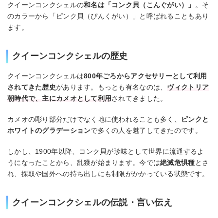
クイーンコンクシェルの
和名は「コンク貝（こんぐがい）」
。そ
のカラーから「ピンク貝（ぴんくがい）」と呼ばれることもあり
ます。
クイーンコンクシェルの歴史
クイーンコンクシェルは
800年ごろからアクセサリーとして利用
されてきた歴史
があります。もっとも有名なのは、
ヴィクトリア
朝時代で、主にカメオとして利用
されてきました。
カメオの彫り部分だけでなく地に使われることも多く、
ピンクと
ホワイトのグラデーション
で多くの人を魅了してきたのです。
しかし、1900年以降、コンク貝が珍味として世界に流通するよ
うになったことから、乱獲が始まります。今では
絶滅危惧種
とさ
れ、採取や国外への持ち出しにも制限がかかっている状態です。
クイーンコンクシェルの伝説・言い伝え