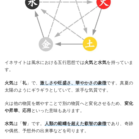
イネサイトは風水における五行思想では
火気と水気
を持っていま
す。
火気
は「
礼
」で、
激しさや旺盛さ、華やかさの象徴
です。真夏の
太陽のようにギラギラとしていて、派手な気質です。
火は他の物質を燃やすことで別の物質へと変化させるため、
変化
や昇華、応用
といった意味もあります。
水気
は「
智
」です。
人類の範疇を超えた叡智の象徴
であり、奇跡
や偶然、予想外の出来事などを司ります。