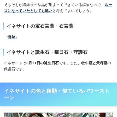
そもそもが繊維状の結晶が集まってできている鉱物なので、
ルー
スになっていたとしても脆い
と考えてよいでしょう。
イネサイトの宝石言葉・石言葉
「
情熱
」
イネサイトと誕生石・曜日石・守護石
イネサイトは
3月11日の誕生日石
です。また、
牡牛座と天秤座
の
保護石です。
イネサイトの色と種類・似ているパワースト
ーン