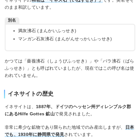
イネサイトの
和名は「イネス石（いねすせき）」
です。英名をそ
のまま和訳しています。
別名
満灰沸石 (まんかいふっせき)
マンガン石灰沸石 (まんがんせっかいふっせき)
かつては「薔薇沸石（しょうびふっせき）」や「バラ沸石（ばら
ふっせき）」とも呼ばれていましたが、現在ではこの呼び名は使
われていません。
イネサイトの歴史
イネサイトは、
1887年、ドイツのヘッセン州ディレンブルク郡
にあるHilfe Gottes 鉱山
で発見されました。
非常に希少な鉱物であり限られた地域でのみ産出しますが、
日本
でも、1930年に静岡県で発見
されています。