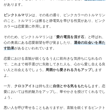
があります。
ピンクトルマリン
は、その名の通り、ピンクカラーのトルマリン
のこと。トルマリンは擦ると静電気を帯びる性質があり、ピンク
カラーは恋愛運に作用します。
そのため、ピンクトルマリンは「
愛の電流を流す石
」と呼ばれ、
心の奥底にある恋愛願望を呼び覚ましたり、
運命の出会いを果た
す効果
があるといわれています。
恋愛における直観が鋭くなるうえに前向きな気持ちになれるの
で、これまで相手選びに失敗してきた人も、心から愛し合える良
い人と出会えるでしょう。
周囲から愛される力もアップ
します
よ。
一方、
クロコアイト
は持ち主に
自信とやる気をもたらし
ます。恋
愛においては性的魅力をアップし、華やかさを授けてくれるでし
ょう。
悪い人を呼び寄せることもありますが、直観を鋭くするピンクト