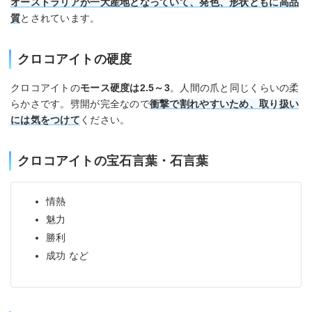
オーストラリアが一大産地となっていて、発色、形状ともに高品
質
とされています。
クロコアイトの硬度
クロコアイトの
モース硬度は2.5～3
。人間の爪と同じくらいの柔
らかさです。劈開が完全なので
衝撃で割れやすいため、取り扱い
には気をつけて
ください。
クロコアイトの宝石言葉・石言葉
情熱
魅力
勝利
成功 など