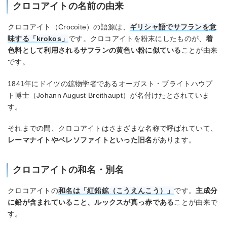
クロコアイトの名前の由来
クロコアイト（Crocoite）の語源は、
ギリシャ語でサフランを意
味する「krokos」
です。クロコアイトを粉末にしたものが、
着
色料として利用されるサフランの黄色い粉に似ている
ことが由来
です。
1841年にドイツの鉱物学者であるオーガスト・ブライトハウプ
ト博士（Johann August Breithaupt）が名付けたとされていま
す。
それまでの間、クロコアイトはさまざまな名称で呼ばれていて、
レーマナイトやベレソファイトといった旧名
があります。
クロコアイトの和名・別名
クロコアイトの
和名は「紅鉛鉱（こうえんこう）」
です。
主成分
に鉛が含まれていること、ルックスが真っ赤である
ことが由来で
す。