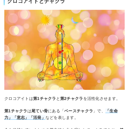
クロコアイトとチャクラ
クロコアイトは
第1チャクラ
と
第2チャクラ
を活性化させます。
第1チャクラ
は
尾てい骨
にある「
ベースチャクラ
」で、
「生命
力」「意志」「活発」
などを表します。