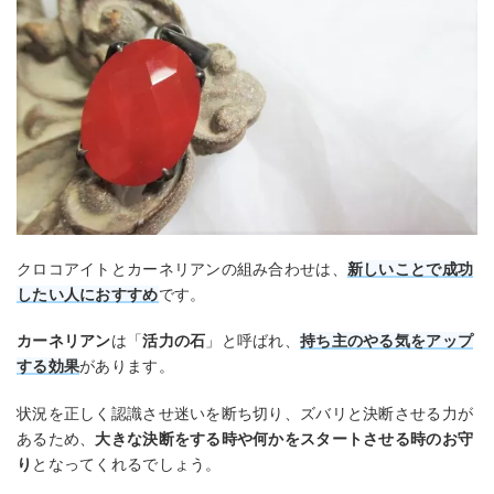
クロコアイトとカーネリアンの組み合わせは、
新しいことで成功
したい人におすすめ
です。
カーネリアン
は「
活力の石
」と呼ばれ、
持ち主のやる気をアップ
する効果
があります。
状況を正しく認識させ迷いを断ち切り、ズバリと決断させる力が
あるため、
大きな決断をする時や何かをスタートさせる時のお守
り
となってくれるでしょう。