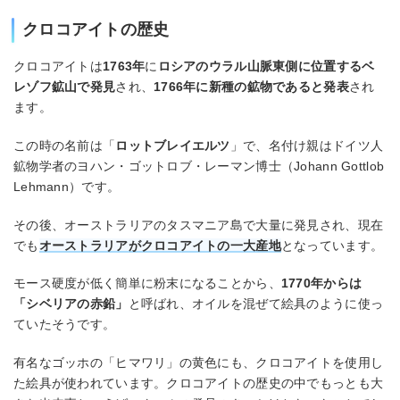
クロコアイトの歴史
クロコアイトは
1763年
に
ロシアのウラル山脈東側に位置するベ
レゾフ鉱山で発見
され、
1766年に新種の鉱物であると発表
され
ます。
この時の名前は「
ロットブレイエルツ
」で、名付け親はドイツ人
鉱物学者のヨハン・ゴットロブ・レーマン博士（Johann Gottlob
Lehmann）です。
その後、オーストラリアのタスマニア島で大量に発見され、現在
でも
オーストラリアがクロコアイトの一大産地
となっています。
モース硬度が低く簡単に粉末になることから、
1770年からは
「シベリアの赤鉛」
と呼ばれ、オイルを混ぜて絵具のように使っ
ていたそうです。
有名なゴッホの「ヒマワリ」の黄色にも、クロコアイトを使用し
た絵具が使われています。クロコアイトの歴史の中でもっとも大