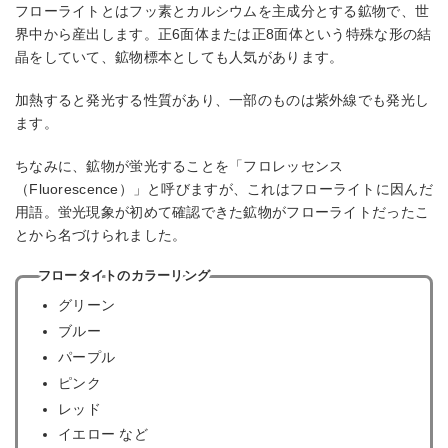
フローライトとはフッ素とカルシウムを主成分とする鉱物で、世
界中から産出します。正6面体または正8面体という特殊な形の結
晶をしていて、鉱物標本としても人気があります。
加熱すると発光する性質があり、一部のものは紫外線でも発光し
ます。
ちなみに、鉱物が蛍光することを「フロレッセンス
（Fluorescence）」と呼びますが、これはフローライトに因んだ
用語。蛍光現象が初めて確認できた鉱物がフローライトだったこ
とから名づけられました。
フロータイトのカラーリング
グリーン
ブルー
パープル
ピンク
レッド
イエロー など