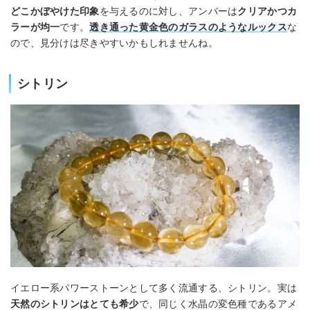
どこかぼやけた印象
を与えるのに対し、アンバーは
クリアかつカ
ラーが均一
です。
透き通った黄金色のガラスのようなルックス
な
ので、見分けは尽きやすいかもしれませんね。
シトリン
イエロー系パワーストーンとして多く流通する、シトリン。実は
天然のシトリンはとても希少
で、同じく水晶の変色種であるアメ