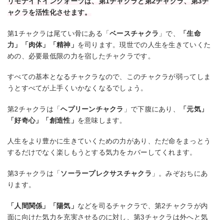
リモナイトインクォーツは、第1チャクラと第2チャクラ、第3チ
ャクラを活性化させます。
第1チャクラは尾てい骨にある「
ベースチャクラ
」で、
「生命
力」「肉体」「精神」
を司ります。現世での人生を生きていくた
めの、必要最低限の力を宿したチャクラです。
すべての基本となるチャクラなので、このチャクラが弱ってしま
うとすべてが上手くいかなくなるでしょう。
第2チャクラは「
ヘプリーンチャクラ
」で下腹にあり、
「元気」
「好奇心」「創造性」
を意味します。
人生をより豊かに生きていくための力があり、ただ命をまっとう
するだけでなく楽しもうとする気力をカバーしてくれます。
第3チャクラは「
ソーラープレクサスチャクラ
」。みぞおちにあ
ります。
「人間関係」「陽気」
などを司るチャクラで、第2チャクラが内
面に向けた気力を充実させるのに対し、第3チャクラは外へと気