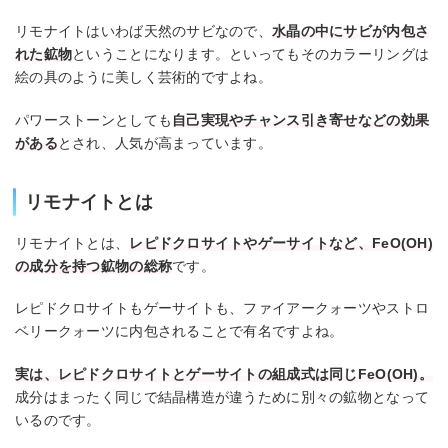
リモナイトはいわば天然のサビなので、
水晶の中にサビが内包さ
れた鉱物
ということになります。といってもそのカラーリングは
絵の具のように美しく芸術的ですよね。
パワーストーンとしても
自己実現やチャンス引き寄せなどの効果
がある
とされ、人気が高まっています。
リモナイトとは
リモナイトとは、
レピドクロサイトやゲーサイトなど、FeO(OH)
の成分を持つ鉱物の総称
です。
レピドクロサイトもゲーサイトも、ファイアークォーツやストロ
ベリークォーツに内包されることで有名ですよね。
実は、レピドクロサイトとゲーサイトの組成式は同じFeO(OH)。
成分はまったく同じで結晶構造が違うために別々の鉱物となって
いるのです。