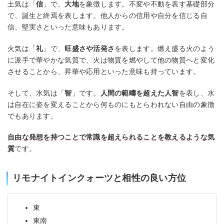
土気は「
信
」で、
大地
を象徴します。不変や不動を表す基礎部分
で、誕生と終焉を表します。他人からの信用や自分を信じる自
信、堅実さといった意味もあります。
火気は「
礼
」で、
旺盛さや活発さ
を表します。燃え盛る火のよう
に派手で華やかな気質で、火は物質を燃やして他の物質へと変化
させることから、昇華や応用といった意味も持っています。
そして、水気は「
智
」です。
人間の範疇を超えた人智
を表し、水
は自在に姿を変えることから何ものにもとらわれない自由の象徴
でもあります。
自由な発想を持つことで常識を超えられることを教えるような気
質
です。
リモナイトインクォーツと相性の良い方位
東
東南