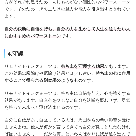
方がそれぞれ違うため、同じものがない個性的なパワーストーン
です。そのため、持ち主だけの魅力や能力を引き出すとされてい
ます。
自分の決断に自信を持ち、自分の力を生かして人生を送りたい人
におすすめのパワーストーン
です。
4.守護
リモナイトインクォーツは、
持ち主を守護する効果
があります。
この効果は魔除けや厄除け効果とは少し違い、
持ち主の心に作用
することで得られる副効果のようなもの
です。
リモナイトインクォーツは、持ち主に自信を与え、心を強くする
効果があります。自立心をやしない自分を決断を疑わせず、勇気
を持って未来へと飛び込ませるのです。
自分に自信があり自立している人は、周囲からの悪い影響を受け
ませんよね。他人が何かを言ってきても自分が良しと思わなけれ
ば従いませんし、「だから何」といわんばかりに我が道を進んで