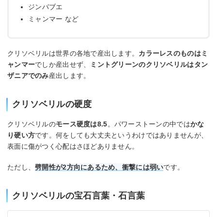
ジンバブエ
ミャンマー など
クリソベリルは世界の各地で産出します。
カラーレスのものはミ
ャンマー
でしか産出せず、
ミントグリーンのクリソベリルはタン
ザニアでのみ
産出します。
クリソベリルの硬度
クリソベリルの
モース硬度は8.5
。パワーストーンの中では
かな
り硬い方
です。何をしても大丈夫というわけではありませんが、
表面に傷がつく心配はさほどありません。
ただし、
劈開性が2方向にあるため、衝撃には弱い
です。
クリソベリルの宝石言葉・石言葉