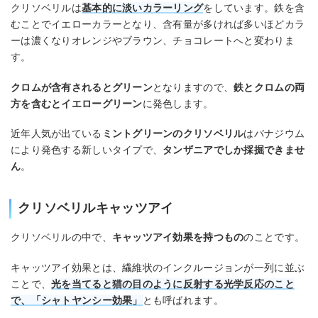
クリソベリルは
基本的に淡いカラーリング
をしています。鉄を含
むことでイエローカラーとなり、含有量が多ければ多いほどカラ
ーは濃くなりオレンジやブラウン、チョコレートへと変わりま
す。
クロムが含有されるとグリーン
となりますので、
鉄とクロムの両
方を含むとイエローグリーン
に発色します。
近年人気が出ている
ミントグリーンのクリソベリル
はバナジウム
により発色する新しいタイプで、
タンザニアでしか採掘できませ
ん
。
クリソベリルキャッツアイ
クリソベリルの中で、
キャッツアイ効果を持つもの
のことです。
キャッツアイ効果とは、繊維状のインクルージョンが一列に並ぶ
ことで、
光を当てると猫の目のように反射する光学反応のこと
で、「シャトヤンシー効果」
とも呼ばれます。