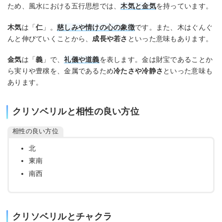
ため、風水における五行思想では、
木気と金気
を持っています。
木気
は「
仁
」。
慈しみや情けの心の象徴
です。また、木はぐんぐ
んと伸びていくことから、
成長や若さ
といった意味もあります。
金気
は「
義
」で、
礼儀や道義
を表します。金は財宝であることか
ら実りや豊穣を、金属であるため
冷たさや冷静さ
といった意味も
あります。
クリソベリルと相性の良い方位
相性の良い方位
北
東南
南西
クリソベリルとチャクラ