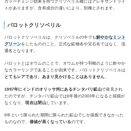
カラーチェンジ効果を持つクリソベリル種にはアレキサンドライ
トがありますが、含有成分の違いにより、別種とされます。
パロットクリソベリル
パロットクリソベリルは、クリソベリルの中でも
鮮やかなミント
グリーン
をしたもののこと。正式な鉱物名や宝石名ではなく、流
通名となります。
パロットとはオウムのことで、オウムが持つ羽根のように鮮やか
なカラーリングであることが由来です。パロットクリソベリルは
とてもレアであり、あまり見かけることはありません
。
1997年にインドのオリッサ州にあるチンタバリ鉱山
で発見され
たのですが、チンタバリ鉱山では6年後の2003年になると採掘が
なくなり、
現在は閉山
しています。
6年という限られた期間に限られた鉱山でしか採掘できなかった
ものなので、
価値が高くなっている
のです。