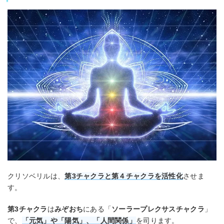
クリソベリルは、
第3チャクラと第４チャクラを活性化
させま
す。
第3チャクラ
は
みぞおち
にある「
ソーラープレクサスチャクラ
」
で、
「元気」や「陽気」、「人間関係」
を司ります。