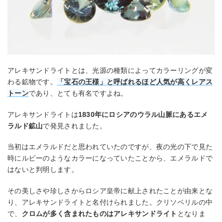
アレキサンドライトとは、光源の種類によってカラーリングが変
わる鉱物です。
「宝石の王様」と呼ばれるほど人気が高くレアス
トーン
であり、とても有名ですよね。
アレキサンドライトは
1830年にロシアのウラル山脈にあるエメ
ラルド鉱山
で発見されました。
当初はエメラルドだと思われていたのですが、夜の光の下で見た
時にルビーのようなカラーになっていたことから、エメラルドで
はないと判明します。
その美しさや珍しさからロシア皇帝に献上されたことが由来とな
り、アレキサンドライトと名付けられました。クリソベリルの中
で、
クロムが多く含まれたものはアレキサンドライト
となりま