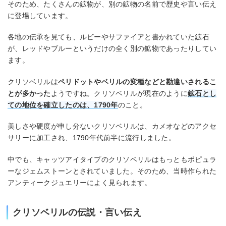
そのため、たくさんの鉱物が、別の鉱物の名前で歴史や言い伝え
に登場しています。
各地の伝承を見ても、ルビーやサファイアと書かれていた鉱石
が、レッドやブルーというだけの全く別の鉱物であったりしてい
ます。
クリソベリルは
ペリドットやベリルの変種などと勘違いされるこ
とが多かった
ようですね。クリソベリルが現在のように
鉱石とし
ての地位を確立したのは、1790年
のこと。
美しさや硬度が申し分ないクリソベリルは、カメオなどのアクセ
サリーに加工され、1790年代前半に流行しました。
中でも、キャッツアイタイプのクリソベリルはもっともポピュラ
ーなジェムストーンとされていました。そのため、当時作られた
アンティークジュエリーによく見られます。
クリソベリルの伝説・言い伝え