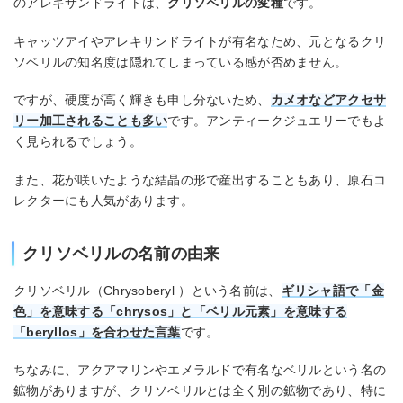
のアレキサンドライトは、
クリソベリルの変種
です。
キャッツアイやアレキサンドライトが有名なため、元となるクリ
ソベリルの知名度は隠れてしまっている感が否めません。
ですが、硬度が高く輝きも申し分ないため、
カメオなどアクセサ
リー加工されることも多い
です。アンティークジュエリーでもよ
く見られるでしょう。
また、花が咲いたような結晶の形で産出することもあり、原石コ
レクターにも人気があります。
クリソベリルの名前の由来
クリソベリル（Chrysoberyl ）という名前は、
ギリシャ語で「金
色」を意味する「chrysos」と「ベリル元素」を意味する
「beryllos」を合わせた言葉
です。
ちなみに、アクアマリンやエメラルドで有名なベリルという名の
鉱物がありますが、クリソベリルとは全く別の鉱物であり、特に