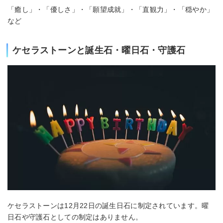
「癒し」・「優しさ」・「願望成就」・「直観力」・「穏やか」
など
ケセラストーンと誕生石・曜日石・守護石
ケセラストーンは12月22日の誕生日石に制定されています。曜
日石や守護石としての制定はありません。