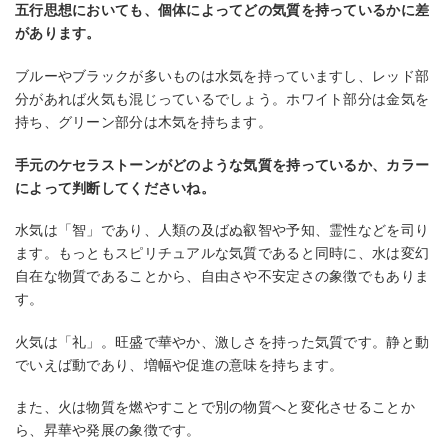
五行思想においても、個体によってどの気質を持っているかに差
があります。
ブルーやブラックが多いものは水気を持っていますし、レッド部
分があれば火気も混じっているでしょう。ホワイト部分は金気を
持ち、グリーン部分は木気を持ちます。
手元のケセラストーンがどのような気質を持っているか、カラー
によって判断してくださいね。
水気は「智」であり、人類の及ばぬ叡智や予知、霊性などを司り
ます。もっともスピリチュアルな気質であると同時に、水は変幻
自在な物質であることから、自由さや不安定さの象徴でもありま
す。
火気は「礼」。旺盛で華やか、激しさを持った気質です。静と動
でいえば動であり、増幅や促進の意味を持ちます。
また、火は物質を燃やすことで別の物質へと変化させることか
ら、昇華や発展の象徴です。