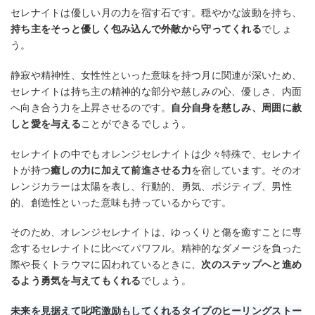
セレナイトは優しい月の力を宿す石です。穏やかな波動を持ち、
持ち主をそっと優しく包み込んで外敵から守ってくれる
でしょ
う。
静寂や精神性、女性性といった意味を持つ月に関連が深いため、
セレナイトは持ち主の精神的な部分や慈しみの心、優しさ、内面
へ向き合う力を上昇させるのです。
自分自身を慈しみ、周囲に赦
しと愛を与える
ことができるでしょう。
セレナイトの中でもオレンジセレナイトは少々特殊で、セレナイ
トが持つ
癒しの力に加えて前進させる力
を宿しています。そのオ
レンジカラーは太陽を表し、行動的、勇気、ポジティブ、男性
的、創造性といった意味も持っているからです。
そのため、オレンジセレナイトは、ゆっくりと傷を癒すことに専
念するセレナイトに比べてパワフル。精神的なダメージを負った
際や長くトラウマに囚われているときに、
次のステップへと進め
るよう勇気を与えてもくれる
でしょう。
未来を見据えて叱咤激励もしてくれるタイプのヒーリングストー