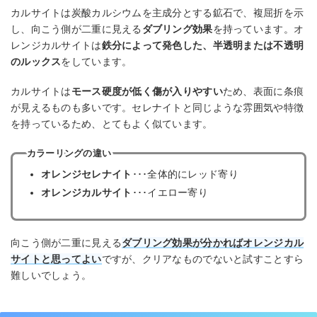
カルサイトは炭酸カルシウムを主成分とする鉱石で、複屈折を示
し、向こう側が二重に見える
ダブリング効果
を持っています。オ
レンジカルサイトは
鉄分によって発色した、半透明または不透明
のルックス
をしています。
カルサイトは
モース硬度が低く傷が入りやすい
ため、表面に条痕
が見えるものも多いです。セレナイトと同じような雰囲気や特徴
を持っているため、とてもよく似ています。
カラーリングの違い
オレンジセレナイト
･･･全体的にレッド寄り
オレンジカルサイト
･･･イエロー寄り
向こう側が二重に見える
ダブリング効果が分かればオレンジカル
サイトと思ってよい
ですが、クリアなものでないと試すことすら
難しいでしょう。