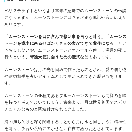
ペリステライトというより本来の意味でのムーンストーンの伝説
になりますが、ムーンストーンにはさまざまな逸話や言い伝えが
あります。
「
ムーンストーンを口に含んで願い事を言うと叶う
」「
ムーンス
トーンを樹木に吊るせばたくさんの実ができて豊作になる
」とい
うおまじないや、ムーンストーンとオパールを使って満月の夜に
行うという、
守護天使に会うための儀式
などもあります。
ムーンストーンは月の光を固めて作ったものとされ、愛の贈り物
や結婚相手を占いアイテムとして用いられてきた歴史もありま
す。
ムーンストーンの亜種であるブルームーンストーンも同様の意味
を持つと考えてよいでしょう。古来より、月は世界各国でスピリ
チュアルなものと関連付けられてきました。
海の満ち欠けと深く関連することから月は水と同じように精神性
を司り、予言や呪術に欠かせない存在であったとされています。