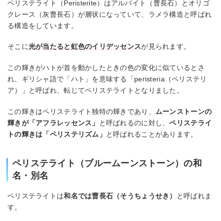
ペリステライト（Peristerite）はアルバイト（曹長石）とオリゴ
クレース（灰曹長石）が層状になっていて、ラメラ構造と呼ばれ
る構造をしています。
そこに
光が当たると虹色のイリデッセンス
が見られます。
この輝きがハトが首を動かしたときの色の変化に似ているとさ
れ、ギリシャ語で「ハト」を意味する「peristeria（ペリステリ
ア）」と呼ばれ、転じてペリステライトとなりました。
この輝きはペリステライト独特の輝きであり、
ムーンストーンの
輝きが「アフラレッセンス」
と呼ばれるのに対し、
ペリステライ
トの輝きは「ペリステリズム」
と呼ばれることがあります。
ペリステライト（ブルームーンストーン）の和
名・別名
ペリステライトは
和名では曹長石（そうちょうせき）
と呼ばれま
す。