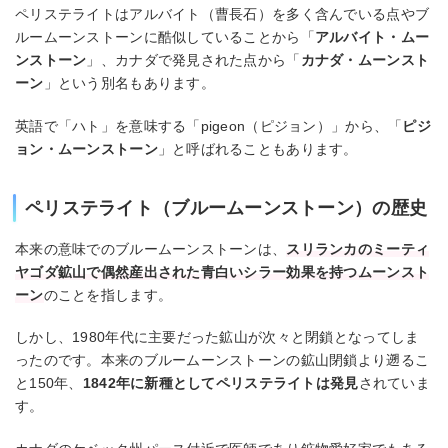
ペリステライトはアルバイト（曹長石）を多く含んでいる点やブ
ルームーンストーンに酷似していることから「
アルバイト・ムー
ンストーン
」、カナダで発見された点から「
カナダ・ムーンスト
ーン
」という別名もあります。
英語で「ハト」を意味する「pigeon（ピジョン）」から、「
ピジ
ョン・ムーンストーン
」と呼ばれることもあります。
ペリステライト（ブルームーンストーン）の歴史
本来の意味でのブルームーンストーンは、
スリランカのミーティ
ヤゴダ鉱山で偶然産出された青白いシラー効果を持つムーンスト
ーン
のことを指します。
しかし、1980年代に主要だった鉱山が次々と閉鎖となってしま
ったのです。本来のブルームーンストーンの鉱山閉鎖より遡るこ
と150年、
1842年に新種としてペリステライトは発見
されていま
す。