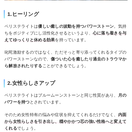
1.ヒーリング
ペリステライトは
優しい癒しの波動を持つパワーストーン
。気持
ちをポジティブにし活性化させるというより、
心に落ち着きを与
えてゆっくりと休める効果
を持っています。
叱咤激励するのではなく、ただそっと寄り添ってくれるタイプの
パワーストーンなので、
傷ついた心を癒したり過去のトラウマか
ら解放されたりする
ことができるでしょう。
2.女性らしさアップ
ペリステライトはブルームーンストーンと同じ性質があり、
月の
パワーを持つ
とされています。
そのため女性特有の悩みや症状を抑えてくれるだけでなく、
内面
から女性らしさを引き出し、穏やかかつ芯の強い性格へと変えて
くれる
でしょう。