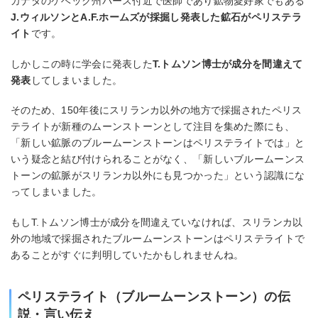
カナダのケベック州パース付近で医師であり鉱物愛好家でもある
J.ウィルソンとA.F.ホームズが採掘し発表した鉱石がペリステラ
イト
です。
しかしこの時に学会に発表した
T.トムソン博士が成分を間違えて
発表
してしまいました。
そのため、150年後にスリランカ以外の地方で採掘されたペリス
テライトが新種のムーンストーンとして注目を集めた際にも、
「新しい鉱脈のブルームーンストーンはペリステライトでは」と
いう疑念と結び付けられることがなく、「新しいブルームーンス
トーンの鉱脈がスリランカ以外にも見つかった」という認識にな
ってしまいました。
もしT.トムソン博士が成分を間違えていなければ、スリランカ以
外の地域で採掘されたブルームーンストーンはペリステライトで
あることがすぐに判明していたかもしれませんね。
ペリステライト（ブルームーンストーン）の伝
説・言い伝え