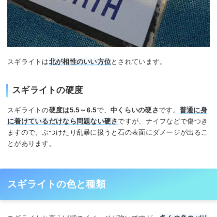
スギライトは
北が相性のいい方位
とされています。
スギライトの硬度
スギライトの
硬度は5.5～6.5
で、
中くらいの硬さ
です。
普通に身
に着けているだけなら問題ない硬さ
ですが、ナイフなどで傷つき
ますので、ぶつけたり乱暴に扱うと石の表面にダメージが出るこ
とがあります。
スギライトの色と種類