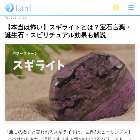
ホーム
スピリチュアル
パワーストーン
【本当は怖い】スギライトとは
2023.09.16
【本当は怖い】スギライトとは？宝石言葉・
誕生石・スピリチュアル効果も解説
「
癒しの石
」と言われるスギライトは、世界3大ヒーリングスト
ーンの1つとされ、近年ますます人気の出ているパワーストーン