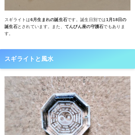
スギライトは
6月生まれの誕生石
です。誕生日別では
1月18日の
誕生石
とされています。また、
てんびん座の守護石
でもありま
す。
スギライトと風水