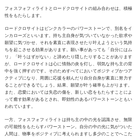
フォスフォフィライトとロードクロサイトの組み合わせは、積極
性をもたらします。
ロードクロサイトはピンクカラーのパワーストーンで、別名をイ
ンカローズといいます。持ち主自身が気づいていなかった欲求や
願望に気づかせ、それを素直に表現させたり叶えようという気持
ちを起こさせる効果があります。願い事があっても「自分にはム
リ」「叶うはずがない」と諦めたり隠したりすることがあります
が、ロードクロサイトは心に情熱の炎を灯し、弱気な持ち主の背
中を強く押すのです。そのためすべてにおいてポジティブかつア
クティブになり、周囲に応援を頼んだり自分自身が素直に努力す
ることができるでしょう。結果、願望が叶う確率も上がります。
また、恋愛においては失恋の傷を、新しい恋をもたらすことによ
って癒す効果があるとされ、即効性のあるパワーストーンともい
われています。
一方、フォスフォフィライトは持ち主の中の光を認識させ、無限
の可能性をもたらすパワーストーン。自分の中の光に気がついた
人間は、物事をポジティブに考えられますし多少のことでへこた