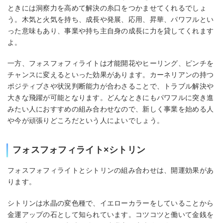
ときには洞察力を高めて解決の糸口をつかませてくれるでしょ
う。木気と火気を持ち、成長や発展、応用、昇華、パワフルとい
った意味もあり、事業や持ち主自身の成長に力を貸してくれます
よ。
一方、フォスフォフィライトは才能開花やヒーリング、ピンチを
チャンスに変えるといった効果があります。カーネリアンの持つ
ポジティブさや状況判断能力が合わさることで、トラブル解決や
大きな飛躍が可能となります。どんなときにもパワフルに突き進
みたい人におすすめの組み合わせなので、新しく事業を始める人
や今が頑張りどころだという人によいでしょう。
フォスフォフィライト×シトリン
フォスフォフィライトとシトリンの組み合わせは、開運効果があ
ります。
シトリンは水晶の変色種で、イエローカラーをしていることから
金運アップの石として知られています。コツコツと働いて金銭を