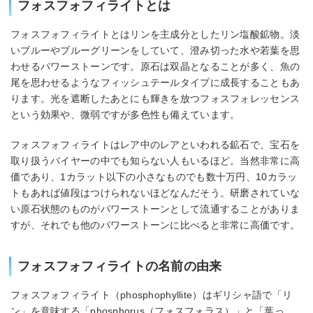
フォスフォフィライトとは
フォスフォフィライトとはリンを主成分としたリン塩酸鉱物。淡
いブルーやブルーグリーンをしていて、澄み切った水や若葉を思
わせるパワーストーンです。原石は双晶となることが多く、魚の
尾を思わせるようなフィッシュテールタイプに成長することもあ
ります。光を遮断したあとにも輝きを放つフォスフォレッセンス
という効果や、微弱ですが多色性も備えています。
フォスフォフィライトはレア中のレアといわれる鉱石で、宝石を
取り扱うバイヤーの中でも知らない人もいるほど。当然非常に高
価であり、1カラット以下の小さなものでも数十万円、10カラッ
トもあれば値段はつけられないほどなんだそう。研磨されていな
い原石状態のものがパワーストーンとして流通することがありま
すが、それでも他のパワーストーンに比べると非常に高価です。
フォスフォフィライトの名前の由来
フォスフォフィライト（phosphophyllite）はギリシャ語で「リ
ン」を意味する「phosphorus（フォスフォラス）」と「葉っ