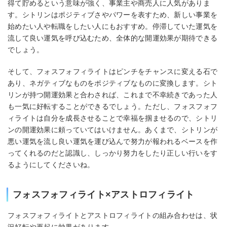
得て貯めるという意味が強く、事業主や商売人に人気がありま
す。シトリンはポジティブさやパワーを表すため、新しい事業を
始めたい人や転職をしたい人にもおすすめ。停滞していた運気を
流して良い運気を呼び込むため、全体的な開運効果が期待できる
でしょう。
そして、フォスフォフィライトはピンチをチャンスに変える石で
あり、ネガティブなものをポジティブなものに変換します。シト
リンが持つ開運効果と合わされば、これまで不幸続きであった人
も一気に好転することができるでしょう。ただし、フォスフォフ
ィライトは自分を成長させることで幸福を掴ませるので、シトリ
ンの開運効果に頼っていてはいけません。あくまで、シトリンが
悪い運気を流し良い運気を運び込んで努力が報われるベースを作
ってくれるのだと認識し、しっかり努力をしたり正しい行いをす
るようにしてくださいね。
フォスフォフィライト×アストロフィライト
フォスフォフィライトとアストロフィライトの組み合わせは、状
況好転や再起に効果があります。