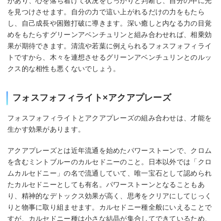
があり、心を落ち着けて状況をしっかりと判断し、自分の中に光
を見つけさせます。自分の力で這い上がれるだけの力をもたら
し、自己成長や困難打破に導きます。深い癒しと内なる力の目覚
めをもたらすグリーンアベンチュリンと組み合わせれば、相乗効
果が期待できます。清流や若葉に例えられるフォスフォフィライ
トですから、木々を連想させるグリーンアベンチュリンとのルッ
クス的な相性も悪くないでしょう。
フォスフォフィライト×アクアプレーズ
フォスフォフィライトとアクアプレーズの組み合わせは、才能を
生かす効果があります。
アクアプレーズとは近年流通を始めたパワーストーンで、クロム
を含むミントブルーのカルセドニーのこと。日本以外では「クロ
ムカルセドニー」の名で流通していて、唯一宝石として認められ
たカルセドニーとしても有名。パワーストーンとなることもあ
り、精神的なデトックス効果が高く、思考をクリアにしてじっく
りと物事に取り組ませます。カルセドニー種全般にいえることで
すが、カルセドニー種は小さな結晶が集合してできているため、