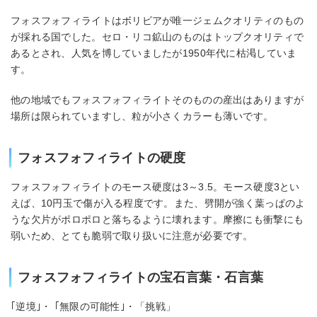
フォスフォフィライトはボリビアが唯一ジェムクオリティのもの
が採れる国でした。セロ・リコ鉱山のものはトップクオリティで
あるとされ、人気を博していましたが1950年代に枯渇していま
す。
他の地域でもフォスフォフィライトそのものの産出はありますが
場所は限られていますし、粒が小さくカラーも薄いです。
フォスフォフィライトの硬度
フォスフォフィライトのモース硬度は3～3.5。モース硬度3とい
えば、10円玉で傷が入る程度です。また、劈開が強く葉っぱのよ
うな欠片がポロポロと落ちるように壊れます。摩擦にも衝撃にも
弱いため、とても脆弱で取り扱いに注意が必要です。
フォスフォフィライトの宝石言葉・石言葉
｢逆境｣・ ｢無限の可能性｣・「挑戦」