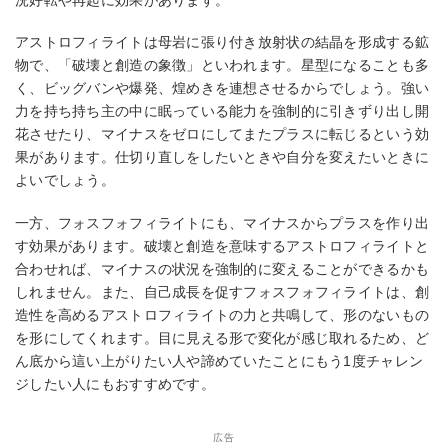
アストロフィライトは母岩に張り付き放射状の結晶を形成する鉱
物で、「破壊と創造の象徴」といわれます。星型になることも多
く、ビッグバンや爆発、煌めきを連想させるからでしょう。強い
力を持ち持ち主の中に眠っている能力を強制的に引きずり出し開
花させたり、マイナスをゼロにしてまたプラスに転じるという効
果があります。仕切り直しをしたいときや自分を変えたいときに
よいでしょう。
一方、フォスフォフィライトにも、マイナスからプラスを作り出
す効果があります。破壊と創造を意味するアストロフィライトと
合わせれば、マイナスの状況を強制的に変えることができるかも
しれません。また、自己成長を促すフォスフォフィライトは、創
造性を高めるアストロフィライトの力と共鳴して、形のないもの
を形にしてくれます。目に見える形で変化が感じ取れるため、ど
ん底から這い上がりたい人や諦めていたことにもう1度チャレン
ジしたい人にもおすすめです。
広告