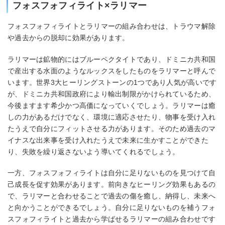
フォスフォフィライト×ラリマー
フォスフォフィライトとラリマーの組み合わせは、トラウマ解除
や過去からの脱却に効果があります。
ラリマーは鉱物的にはブルーペクタイトであり、ドミニカ共和国
で産出する水面のようなルックスをしたものをラリマーと呼んで
います。世界3大ヒーリングストーンの1つであり人気が高いです
が、ドミニカ共和国政府により輸出制限がかけられているため、
今後ますます希少かつ高価になっていくでしょう。ラリマーは癒
しの力があるだけでなく、環境に適応させたり、物事を受け入れ
たうえで自分にフィットさせる力があります。そのため過去のマ
イナスな出来事を受け入れたうえで未来に生かすことができた
り、失敗を繰り返さないよう導いてくれるでしょう。
一方、フォスフォフィライトは自分に足りないものを見つけて自
己成長を促す効果があります。前向きなヒーリング効果もあるの
で、ラリマーと合わせることで過去の傷を癒し、納得し、未来へ
と向かうことができるでしょう。自分に足りないものを補うフォ
スフォフィライトと過去から学ばせるラリマーの組み合わせです