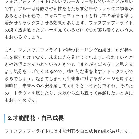
フォスフォフィライトは淡いブルーカラーをしていることが多い
です。ブルーは冷静さや知性をもたらす効果やリラックス効果が
あるとされる色で、フォスフォフィライトも持ち主の感情を落ち
着かせリラックスさせる効果があります。フォスフォフィライト
の淡く透き通ったブルーを見ているだけで心が落ち着くという人
もおいるでしょう。
また、フォスフォフィライトが持つヒーリング効果は、ただ持ち
主を癒すだけでなく、未来に光を見せてくれます。疲れていると
きや絶望におそわれているときでも「またがんばろう」と思える
よう気分を上げてくれるので、精神的な毒を出すデトックスがで
きるでしょう。起きてしまった出来事に対するダメージを癒すと
同時に、未来への不安を消してくれるというわけですね。そのた
め、トラウマを癒したり、失敗から立ち直って再起したいときに
もおすすめです。
2.才能開花・自己成長
フォスフォフィライトには才能開花や自己成長効果があります。