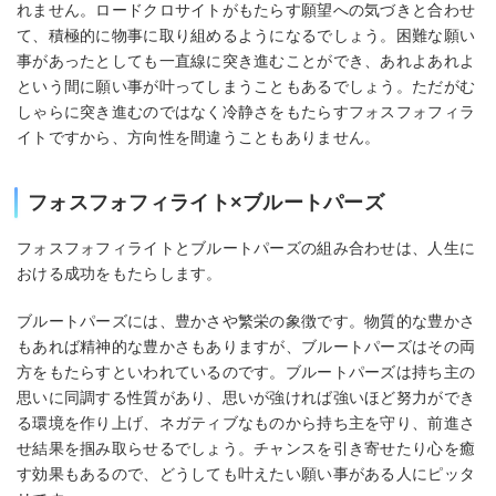
れません。ロードクロサイトがもたらす願望への気づきと合わせ
て、積極的に物事に取り組めるようになるでしょう。困難な願い
事があったとしても一直線に突き進むことができ、あれよあれよ
という間に願い事が叶ってしまうこともあるでしょう。ただがむ
しゃらに突き進むのではなく冷静さをもたらすフォスフォフィラ
イトですから、方向性を間違うこともありません。
フォスフォフィライト×ブルートパーズ
フォスフォフィライトとブルートパーズの組み合わせは、人生に
おける成功をもたらします。
ブルートパーズには、豊かさや繁栄の象徴です。物質的な豊かさ
もあれば精神的な豊かさもありますが、ブルートパーズはその両
方をもたらすといわれているのです。ブルートパーズは持ち主の
思いに同調する性質があり、思いが強ければ強いほど努力ができ
る環境を作り上げ、ネガティブなものから持ち主を守り、前進さ
せ結果を掴み取らせるでしょう。チャンスを引き寄せたり心を癒
す効果もあるので、どうしても叶えたい願い事がある人にピッタ