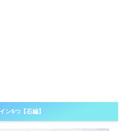
イン5つ【石編】