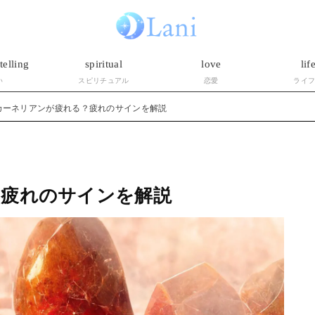
telling
spiritual
love
lif
い
スピリチュアル
恋愛
ライ
カーネリアンが疲れる？疲れのサインを解説
？疲れのサインを解説