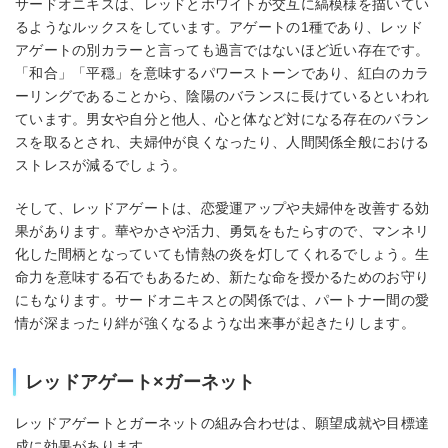
サードオニキスは、レッドとホワイトが交互に縞模様を描いてい
るようなルックスをしています。アゲートの1種であり、レッド
アゲートの別カラーと言っても過言ではないほど近い存在です。
「和合」「平穏」を意味するパワーストーンであり、紅白のカラ
ーリングであることから、陰陽のバランスに長けているといわれ
ています。男女や自分と他人、心と体など対になる存在のバラン
スを取るとされ、夫婦仲が良くなったり、人間関係全般における
ストレスが減るでしょう。
そして、レッドアゲートは、恋愛運アップや夫婦仲を改善する効
果があります。華やかさや活力、勇気をもたらすので、マンネリ
化した間柄となっていても情熱の炎を灯してくれるでしょう。生
命力を意味する石でもあるため、新たな命を授かるためのお守り
にもなります。サードオニキスとの関係では、パートナー間の愛
情が深まったり絆が強くなるような出来事が起きたりします。
レッドアゲート×ガーネット
レッドアゲートとガーネットの組み合わせは、願望成就や目標達
成に効果があります。