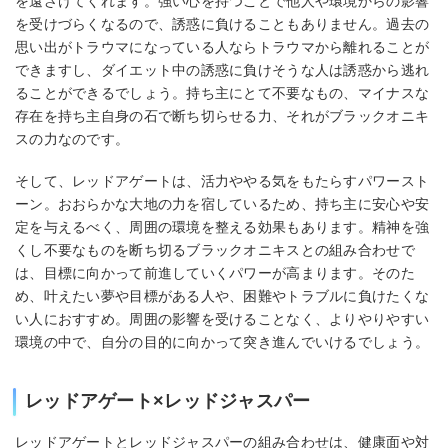
を遠ざけてくれます。強い心を持つことで他人や環境からの影響
を受けづらくなるので、誘惑に負けることもありません。過去の
思い出がトラウマになっている人ならトラウマから離れることが
できますし、ダイエット中の誘惑に負けそうな人は誘惑から逃れ
ることができるでしょう。持ち主にとて不要なもの、マイナスな
存在を持ち主自身の石で断ち切らせる力、それがブラックオニキ
スの力なのです。
そして、レッドアゲートは、活力ややる気をもたらすパワースト
ーン。おおらかな大地の力を宿しているため、持ち主に安心や安
定を与えるべく、周囲の環境を整える効果もあります。精神を強
くし不要なものを断ち切るブラックオニキスとの組み合わせで
は、目標に向かって前進していくパワーが高まります。そのた
め、叶えたい夢や目標がある人や、困難やトラブルに負けたくな
い人におすすめ。周囲の影響を受けることなく、よりやりやすい
環境の中で、自分の目的に向かって突き進んでいけるでしょう。
レッドアゲート×レッドジャスパー
レッドアゲートとレッドジャスパーの組み合わせは、健康面や対