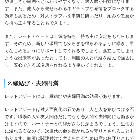
や優しさが周囲へと伝わりやすくなり、対人面が円満になりま
す。また、他人から発せられるネガティブな感情をブロックする
効果もあるため、対人トラブルを事前に防いだり、妬みや悪意か
ら持ち主を守ることもできます。
また、レッドアゲートは土気を持ち、持ち主に安定をもたらしま
す。そのため、新しい環境でも安らぎを得られるように導き、早
くなじめるようにサポートしてくれるでしょう。孤立してしまう
ような出来事があったとしても、周囲の人との縁を結んで強固に
し、安心できる居場所を作れるよう導いてくれますよ。
2.縁結び・夫婦円満
レッドアゲートには、縁結びや夫婦円満の効果があります。
レッドアゲートは対人面良化の石であり、人と人を結びつける石
です。職場の人や友人関係だけでなく恋人間や夫婦間にも働きか
けますので、パートナーとの絆がさらに深まるでしょう。生命力
に溢れる石なので、次世代の命を授かれるお守りとされることも
あります。血液に関連付けて考えられるため出産のお守りとして