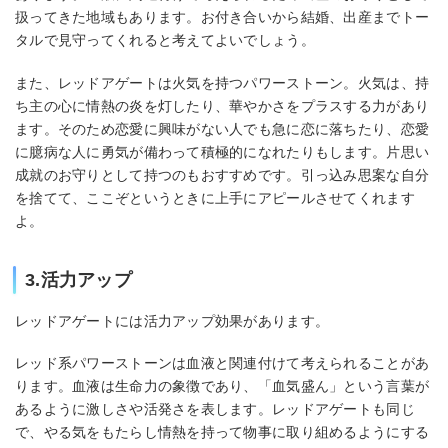
扱ってきた地域もあります。お付き合いから結婚、出産までトー
タルで見守ってくれると考えてよいでしょう。
また、レッドアゲートは火気を持つパワーストーン。火気は、持
ち主の心に情熱の炎を灯したり、華やかさをプラスする力があり
ます。そのため恋愛に興味がない人でも急に恋に落ちたり、恋愛
に臆病な人に勇気が備わって積極的になれたりもします。片思い
成就のお守りとして持つのもおすすめです。引っ込み思案な自分
を捨てて、ここぞというときに上手にアピールさせてくれます
よ。
3.活力アップ
レッドアゲートには活力アップ効果があります。
レッド系パワーストーンは血液と関連付けて考えられることがあ
ります。血液は生命力の象徴であり、「血気盛ん」という言葉が
あるように激しさや活発さを表します。レッドアゲートも同じ
で、やる気をもたらし情熱を持って物事に取り組めるようにする