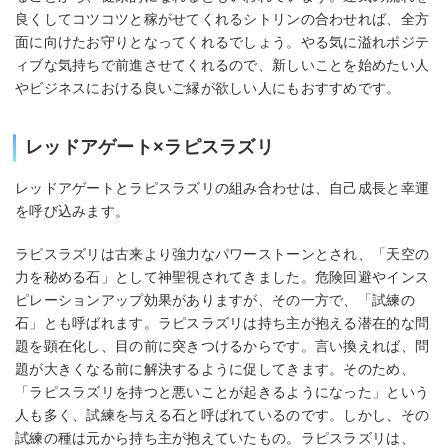
良くしてコツコツと稼がせてくれるシトリンの合わせれば、全方
面に向けたお守りとなってくれるでしょう。やる気に溢れポジテ
ィブな気持ちで前進させてくれるので、新しいことを始めたい人
やビジネスにおける良いご縁が欲しい人にもおすすめです。
レッドアゲート×ラピスラズリ
レッドアゲートとラピスラズリの組み合わせは、自己成長と幸運
を呼び込みます。
ラピスラズリは古来より強力なパワーストーンとされ、「天空の
力を秘める石」として神聖視されてきました。危険回避やインス
ピレーションアップ効果がありますが、その一方で、「試練の
石」とも呼ばれます。ラピスラズリは持ち主が抱える潜在的な問
題を顕在化し、目の前に突きつけるからです。言い換えれば、問
題が大きくなる前に解決するように促してきます。そのため、
「ラピスラズリを持つと悪いことが起きるようになった」という
人も多く、試練を与える石と呼ばれているのです。しかし、その
試練の種は元から持ち主が抱えていたもの。ラピスラズリは、