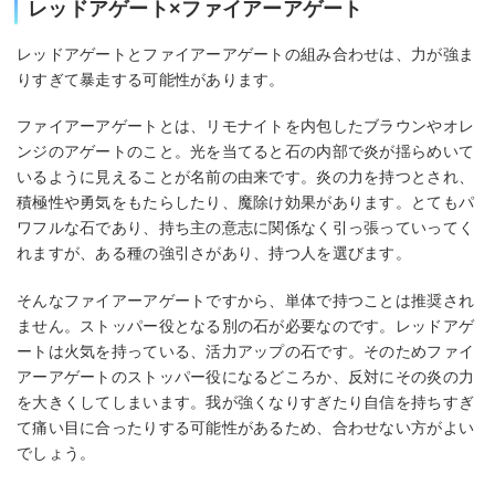
レッドアゲート×ファイアーアゲート
レッドアゲートとファイアーアゲートの組み合わせは、力が強ま
りすぎて暴走する可能性があります。
ファイアーアゲートとは、リモナイトを内包したブラウンやオレ
ンジのアゲートのこと。光を当てると石の内部で炎が揺らめいて
いるように見えることが名前の由来です。炎の力を持つとされ、
積極性や勇気をもたらしたり、魔除け効果があります。とてもパ
ワフルな石であり、持ち主の意志に関係なく引っ張っていってく
れますが、ある種の強引さがあり、持つ人を選びます。
そんなファイアーアゲートですから、単体で持つことは推奨され
ません。ストッパー役となる別の石が必要なのです。レッドアゲ
ートは火気を持っている、活力アップの石です。そのためファイ
アーアゲートのストッパー役になるどころか、反対にその炎の力
を大きくしてしまいます。我が強くなりすぎたり自信を持ちすぎ
て痛い目に合ったりする可能性があるため、合わせない方がよい
でしょう。