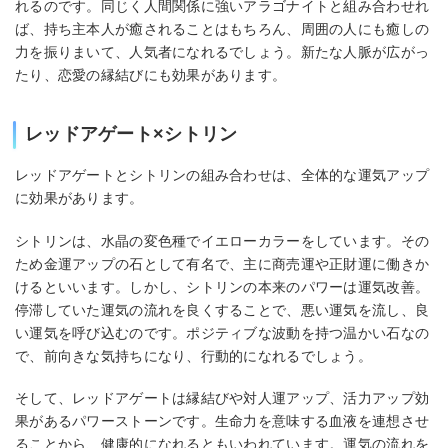
れるのです。同じく人間関係に強いアラゴナイトと組み合わせれ
ば、持ち主本人が癒されることはもちろん、周囲の人にも癒しの
力を振りまいて、人気者になれるでしょう。新たな人脈が広がっ
たり、恋愛の縁結びにも効果があります。
レッドアゲート×シトリン
レッドアゲートとシトリンの組み合わせは、全体的な運気アップ
に効果があります。
シトリンは、水晶の変色種でイエローカラーをしています。その
ため金運アップの石として有名で、主に商売運や正財運に働きか
けるといいます。しかし、シトリンの本来のパワーは運気改善。
停滞していた運気の流れを良くすることで、悪い運気を流し、良
い運気を呼び込むのです。ポジティブな波動を持つ温かい石なの
で、前向きな気持ちになり、行動的になれるでしょう。
そして、レッドアゲートは縁結びや対人運アップ、活力アップ効
果があるパワーストーンです。生命力を意味する血液を連想させ
ることから、健康的になれるともいわれています。運気の流れを