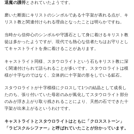
退魔の護符
とされていたようです。
磨いた断面にキリストのシンボルである十字架が表れる点が、キ
リスト教と関連付けられる理由となったことは明らかですね。
当時から信仰心のシンボルや守護石として身に着けるキリスト教
徒は多かったようですが、現代でも熱心な信者たちはお守りとし
てキャストライトを身に着けることがあります。
キャストライト同様、スタウロライトという石もキリスト教に深
く関連付けられて語られることが多いです。スタウロライトは模
様が十字なのではなく、立体的に十字架の形をしている鉱石。
スタウロライトが十字模様にクロスして1つの結晶として成長し
たのち、張り付いていた母岩のみが風化してスタウロライト部分
のみが浮き上がり取り残されることにより、天然の石でできた十
字架が出来上がるというわけです。
キャストライトとスタウロライトはともに「クロスストーン」
「ラピスクルシファー」と呼ばれていたことが分かっています。