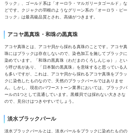
ラック」、ゴールド系は「オーロラ・マルガリータゴールド」な
どです。クジャクの羽根のようなグリーン系の「オーロラ・ピー
コック」は最高級品質とされ、高値がつきます。
アコヤ黒真珠・和珠の黒真珠
アコヤ真珠とは、アコヤ貝から採れる真珠のことです。アコヤ真
珠にはブラックは存在しないので、染色加工を施してブラックに
染めています。「和珠の黒真珠（わだまのくろしんじゅ）」とい
う呼び名があり、「日本製の黒真珠」を意味すると思っている人
も多いですが、これは、アコヤ貝から採れるアコヤ真珠をブラッ
クに染色したものなので、天然のブラックパールではありませ
ん。しかし、現在のパワーストーン業界においては、ブラックパ
ールの1つとして流通しています。黒蝶貝では採れない大きさな
ので、見分けはつきやすいでしょう。
淡水ブラックパール
淡水ブラックパールとは、淡水パールをブラックに染めたものの