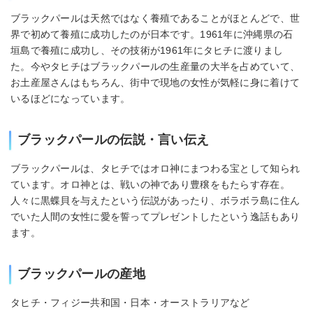
ブラックパールは天然ではなく養殖であることがほとんどで、世
界で初めて養殖に成功したのが日本です。1961年に沖縄県の石
垣島で養殖に成功し、その技術が1961年にタヒチに渡りまし
た。今やタヒチはブラックパールの生産量の大半を占めていて、
お土産屋さんはもちろん、街中で現地の女性が気軽に身に着けて
いるほどになっています。
ブラックパールの伝説・言い伝え
ブラックパールは、タヒチではオロ神にまつわる宝として知られ
ています。オロ神とは、戦いの神であり豊穣をもたらす存在。
人々に黒蝶貝を与えたという伝説があったり、ボラボラ島に住ん
でいた人間の女性に愛を誓ってプレゼントしたという逸話もあり
ます。
ブラックパールの産地
タヒチ・フィジー共和国・日本・オーストラリアなど