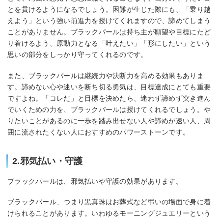
とを貫けるようになるでしょう。困難が生じた際にも、「乗り越
えよう」という強い前進力を授けてくれますので、諦めてしまう
ことがありません。ブラックパールは持ち主が願望や目標にたど
り着けるよう、原動力となる「叶えたい」「形にしたい」という
思いの部分をしっかり守ってくれるのです。
また、ブラックパールは継続力や決断力を高める効果もありま
す。諦めない心や迷いを断ち切る勇気は、目標達成にとても重要
ですよね。「コレだ」と目標を決めたら、迷わず諦めず突き進ん
でいくための力を、ブラックパールは授けてくれるでしょう。や
りたいことがあるのに一歩を踏み出せない人や諦めが速い人、周
囲に流されたくない人におすすめのパワーストーンです。
2.邪気払い・守護
ブラックパールは、邪気払いや守護の効果があります。
ブラックパール、つまり黒真珠はお葬式など弔いの場面で身に着
けられることがあります。いわゆるモーニングジュエリーという