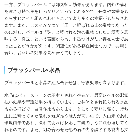
一方、ブラックパールには邪気払い効果があります。内外の穢れ
を遠ざけ持ち主をしっかりと守ってくれるので、長寿や繁栄をも
たらすヒスイと組み合わせることでより多くの幸福がもたらされ
ます。また、ヒスイがかつて「玉」と呼ばれる山の宝物であった
のに対し、パールは「珠」と呼ばれる海の宝物でした。最高を意
味する「珠玉」という言葉からも、甲乙つけがたい存在同士であ
ったことがうかがえます。関連性がある存在同士なので、共鳴し
合い、お互いの効果を高め合うでしょう。
ブラックパール×水晶
ブラックパールと水晶の組み合わせは、守護効果が高まります。
水晶はパワーストーンの基本とされる存在で、最高レベルの邪気
払い効果や守護効果を持っています。ご神体とされ祀られる水晶
もあるほどで、自浄作用もあります。とにかく守りに強く、持ち
主に近寄ってきた穢れを薙ぎ払う能力が高いので、人由来であれ
環境由来であれ、穢れであれば反応して鏡のように跳ね返してく
れるのです。また、組み合わせた他の石の力を調節する能力も持