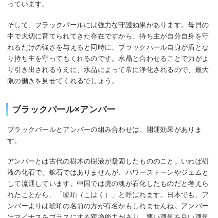
っています。
そして、ブラックパールには強力な守護効果があります。母貝の
中で大切に育てられてきた存在ですから、持ち主が自分自身を守
れるだけの強さを与えると同時に、ブラックパール自身が盾とな
り持ち主を守ってもくれるのです。水晶と合わせることで力がよ
り引き出されるうえに、水晶によって常に浄化されるので、最大
限の働きを見せてくれるでしょう。
ブラックパール×アンバー
ブラックパールとアンバーの組み合わせは、開運効果がありま
す。
アンバーとは古代の樹木の樹液が凝固したもののこと。いわば樹
液の化石で、鉱石ではありませんが、パワーストーンやジェムと
して流通しています。中国では虎の魂が石化したものだと考えら
れたことから、「琥珀（こはく）」と呼ばれます。日本でも、ア
ンバーよりは琥珀の名前の方が有名かもしれませんね。アンバー
はマイナスをプラスにする変換能力があり、悪い運気を良い運気