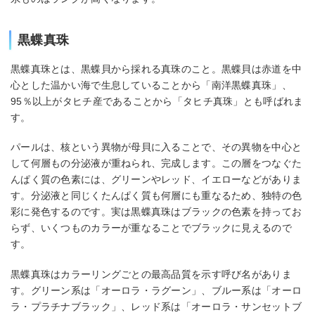
黒蝶真珠
黒蝶真珠とは、黒蝶貝から採れる真珠のこと。黒蝶貝は赤道を中
心とした温かい海で生息していることから「南洋黒蝶真珠」、
95％以上がタヒチ産であることから「タヒチ真珠」とも呼ばれま
す。
パールは、核という異物が母貝に入ることで、その異物を中心と
して何層もの分泌液が重ねられ、完成します。この層をつなぐた
んぱく質の色素には、グリーンやレッド、イエローなどがありま
す。分泌液と同じくたんぱく質も何層にも重なるため、独特の色
彩に発色するのです。実は黒蝶真珠はブラックの色素を持ってお
らず、いくつものカラーが重なることでブラックに見えるので
す。
黒蝶真珠はカラーリングごとの最高品質を示す呼び名がありま
す。グリーン系は「オーロラ・ラグーン」、ブルー系は「オーロ
ラ・プラチナブラック」、レッド系は「オーロラ・サンセットブ