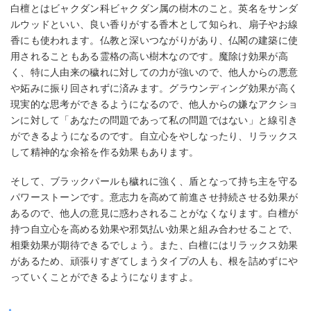
白檀とはビャクダン科ビャクダン属の樹木のこと。英名をサンダ
ルウッドといい、良い香りがする香木として知られ、扇子やお線
香にも使われます。仏教と深いつながりがあり、仏閣の建築に使
用されることもある霊格の高い樹木なのです。魔除け効果が高
く、特に人由来の穢れに対しての力が強いので、他人からの悪意
や妬みに振り回されずに済みます。グラウンディング効果が高く
現実的な思考ができるようになるので、他人からの嫌なアクショ
ンに対して「あなたの問題であって私の問題ではない」と線引き
ができるようになるのです。自立心をやしなったり、リラックス
して精神的な余裕を作る効果もあります。
そして、ブラックパールも穢れに強く、盾となって持ち主を守る
パワーストーンです。意志力を高めて前進させ持続させる効果が
あるので、他人の意見に惑わされることがなくなります。白檀が
持つ自立心を高める効果や邪気払い効果と組み合わせることで、
相乗効果が期待できるでしょう。また、白檀にはリラックス効果
があるため、頑張りすぎてしまうタイプの人も、根を詰めずにや
っていくことができるようになりますよ。