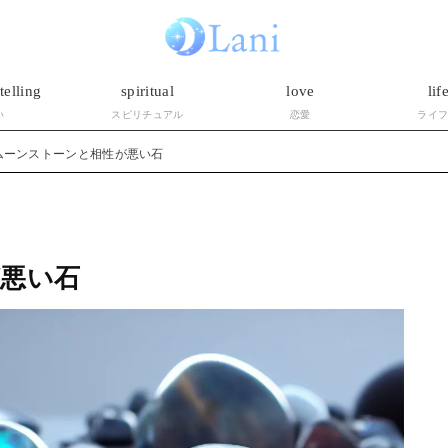
telling
spiritual
love
lif
い
スピリチュアル
恋愛
ライ
ムーンストーンと相性が悪い石
悪い石