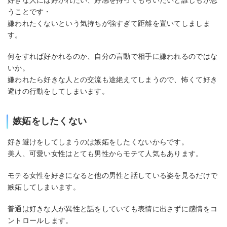
うことです・
嫌われたくないという気持ちが強すぎて距離を置いてしましま
す。
何をすれば好かれるのか、自分の言動で相手に嫌われるのではな
いか。
嫌われたら好きな人との交流も途絶えてしまうので、怖くて好き
避けの行動をしてしまいます。
嫉妬をしたくない
好き避けをしてしまうのは嫉妬をしたくないからです。
美人、可愛い女性はとても男性からモテて人気もあります。
モテる女性を好きになると他の男性と話している姿を見るだけで
嫉妬してしまいます。
普通は好きな人が異性と話をしていても表情に出さずに感情をコ
ントロールします。