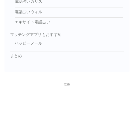
電話占いカリス
電話占いウィル
エキサイト電話占い
マッチングアプリもおすすめ
ハッピーメール
まとめ
広告