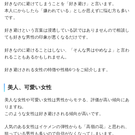
好きなのに避けてしまうことを「好き避け」と言います。
本人にからしたら「嫌われている」としか思えずに悩む方も多い
です。
好き避けという言葉は浸透している訳ではありませんので相談し
ても好きな男性の印象が悪くなるだけです。
好きなのに避けることはしない、「そんな男はやめなよ」と言わ
れることもあるかもしれません。
好き避けされる女性の特徴や性格6つをご紹介します。
美人、可愛い女性
美人な女性や可愛い女性は男性からモテる、評価が高い傾向にあ
りますね。
このような女性は好き避けされる傾向が高いです。
人気のある女性はイケメンの弾性からも「高嶺の花」と思われ、
狙っている男性も多いので自信がなくなってしまいます。