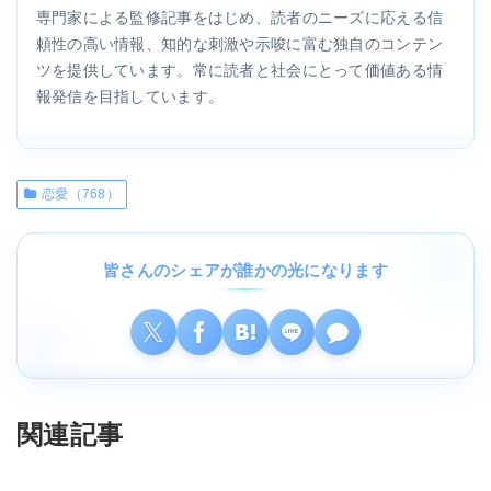
専門家による監修記事をはじめ、読者のニーズに応える信
頼性の高い情報、知的な刺激や示唆に富む独自のコンテン
ツを提供しています。常に読者と社会にとって価値ある情
報発信を目指しています。
恋愛（768）
皆さんのシェアが誰かの光になります
関連記事