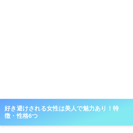
好き避けされる女性は美人で魅力あり！特
徴・性格6つ