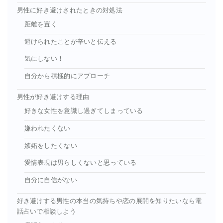
男性に好き避けされたときの対処法
距離を置く
避けられたことが辛いと伝える
気にしない！
自分から積極的にアプローチ
男性が好き避けする理由
好きな女性を意識し過ぎてしまっている
嫌われたくない
嫉妬をしたくない
愛情表現は男らしくないと思っている
自分に自信がない
好き避けする男性の本当の気持ちや恋の展開を知りたいなら電
話占いで相談しよう