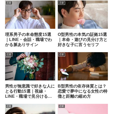
恋愛
恋愛
理系男子の本命態度15選
O型男性の本気の証拠15選
｜LINE・会話・職場でわ
｜本命・遊びの見分け方と
かる脈ありサイン
好きな子に言うセリフ
恋愛
恋愛
男性が無意識で好きな人に
B型男性の依存体質とは？
とる行動15選｜視線・
恋愛で夢中になる女性の特
LINE・職場で見分ける方
徴と距離の縮め方
法
恋愛
恋愛