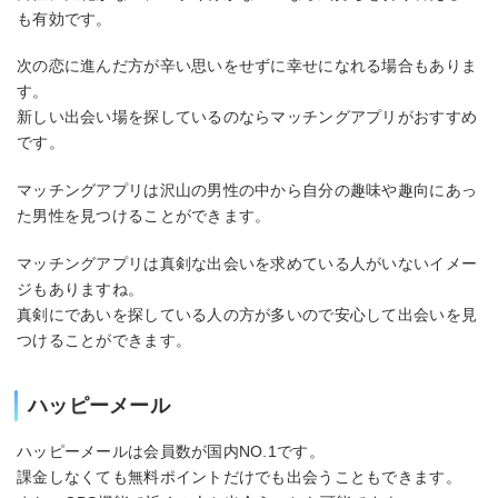
も有効です。
次の恋に進んだ方が辛い思いをせずに幸せになれる場合もありま
す。
新しい出会い場を探しているのならマッチングアプリがおすすめ
です。
マッチングアプリは沢山の男性の中から自分の趣味や趣向にあっ
た男性を見つけることができます。
マッチングアプリは真剣な出会いを求めている人がいないイメー
ジもありますね。
真剣にであいを探している人の方が多いので安心して出会いを見
つけることができます。
ハッピーメール
ハッピーメールは会員数が国内NO.1です。
課金しなくても無料ポイントだけでも出会うこともできます。