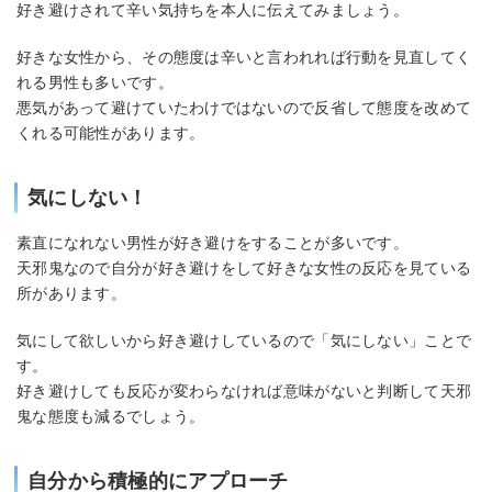
好き避けされて辛い気持ちを本人に伝えてみましょう。
好きな女性から、その態度は辛いと言われれば行動を見直してく
れる男性も多いです。
悪気があって避けていたわけではないので反省して態度を改めて
くれる可能性があります。
気にしない！
素直になれない男性が好き避けをすることが多いです。
天邪鬼なので自分が好き避けをして好きな女性の反応を見ている
所があります。
気にして欲しいから好き避けしているので「気にしない」ことで
す。
好き避けしても反応が変わらなければ意味がないと判断して天邪
鬼な態度も減るでしょう。
自分から積極的にアプローチ