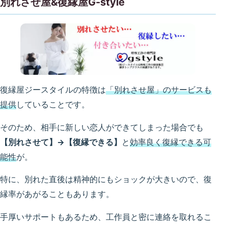
別れさせ屋&復縁屋G-style
復縁屋ジースタイルの特徴は
「別れさせ屋」のサービスも
提供
していることです。
そのため、相手に新しい恋人ができてしまった場合でも
【別れさせて】→【復縁できる】
と
効率良く復縁できる可
能性
が。
特に、別れた直後は精神的にもショックが大きいので、復
縁率があがることもあります。
手厚いサポートもあるため、工作員と密に連絡を取れるこ