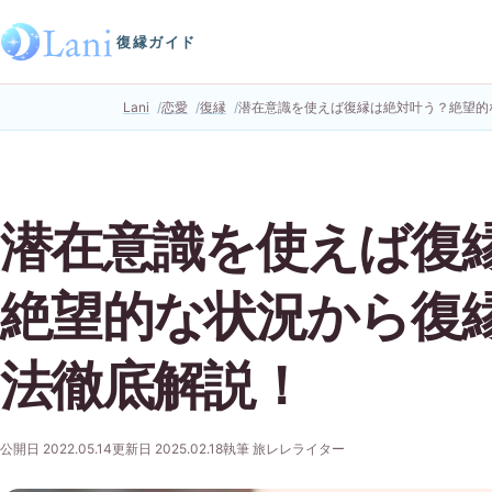
復縁ガイド
Lani
恋愛
復縁
潜在意識を使えば復縁は絶対叶う？絶望的
潜在意識を使えば復
絶望的な状況から復
法徹底解説！
公開日 2022.05.14
更新日 2025.02.18
執筆 旅レレライター