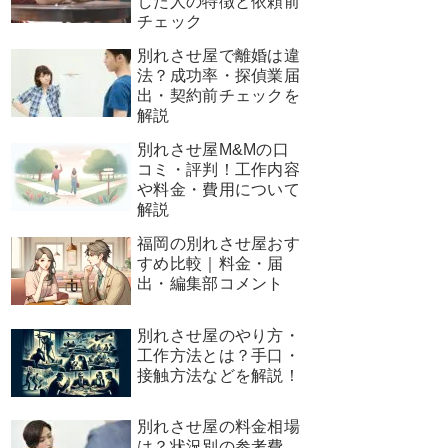
した人の特徴と依頼前
チェック
別れさせ屋で離婚は違
法？成功率・探偵業届
出・契約前チェックを
解説
別れさせ屋M&Mの口
コミ・評判！工作内容
や料金・費用について
解説
福岡の別れさせ屋おす
すめ比較｜料金・届
出・編集部コメント
別れさせ屋のやり方・
工作方法とは？手口・
接触方法などを解説！
別れさせ屋の料金相場
は？状況別の参考費